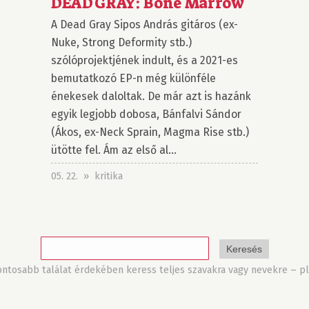
DEAD GRAY: Bone Marrow
A Dead Gray Sipos András gitáros (ex-
Nuke, Strong Deformity stb.)
szólóprojektjének indult, és a 2021-es
bemutatkozó EP-n még különféle
énekesek daloltak. De már azt is hazánk
egyik legjobb dobosa, Bánfalvi Sándor
(Ákos, ex-Neck Sprain, Magma Rise stb.)
ütötte fel. Ám az első al...
05. 22. » kritika
tosabb találat érdekében keress teljes szavakra vagy nevekre – pl.