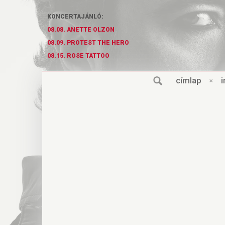
KONCERTAJÁNLÓ:
08.08. ANETTE OLZON
08.09. PROTEST THE HERO
08.15. ROSE TATTOO
cí
m
lap
×
i