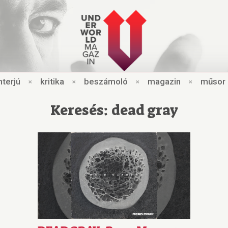
nt
e
rjú
×
kri
t
ik
a
×
beszámo
l
ó
×
magazin
×
műsor
Keresés: dead gray