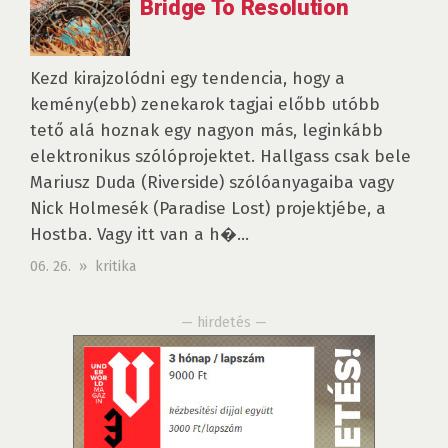
Bridge To Resolution
Kezd kirajzolódni egy tendencia, hogy a
kemény(ebb) zenekarok tagjai előbb utóbb
tető alá hoznak egy nagyon más, leginkább
elektronikus szólóprojektet. Hallgass csak bele
Mariusz Duda (Riverside) szólóanyagaiba vagy
Nick Holmesék (Paradise Lost) projektjébe, a
Hostba. Vagy itt van a h�...
06. 26. » kritika
— hirdetés —