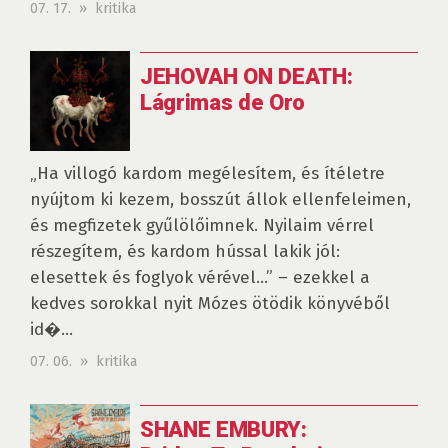
07. 17. » kritika
JEHOVAH ON DEATH:
Lágrimas de Oro
„Ha villogó kardom megélesítem, és ítéletre
nyújtom ki kezem, bosszút állok ellenfeleimen,
és megfizetek gyűlölőimnek. Nyilaim vérrel
részegítem, és kardom hússal lakik jól:
elesettek és foglyok vérével...” – ezekkel a
kedves sorokkal nyit Mózes ötödik könyvéből
id�...
07. 06. » kritika
SHANE EMBURY: