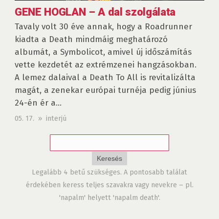
GENE HOGLAN – A dal szolgálata
Tavaly volt 30 éve annak, hogy a Roadrunner
kiadta a Death mindmáig meghatározó
albumát, a Symbolicot, amivel új időszámítás
vette kezdetét az extrémzenei hangzásokban.
A lemez dalaival a Death To All is revitalizálta
magát, a zenekar európai turnéja pedig június
24-én ér a...
05. 17. » interjú
Legalább 4 betű szükséges. A pontosabb találat
érdekében keress teljes szavakra vagy nevekre – pl.
'napalm' helyett 'napalm death'.