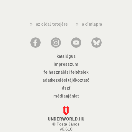
»
az oldal tetejére
»
a címlapra
katalógus
impresszum
felhasználási feltételek
adatkezelési tájékoztató
ászf
médiaajánlat
UNDERWORLD.HU
© Posta János
v6.610