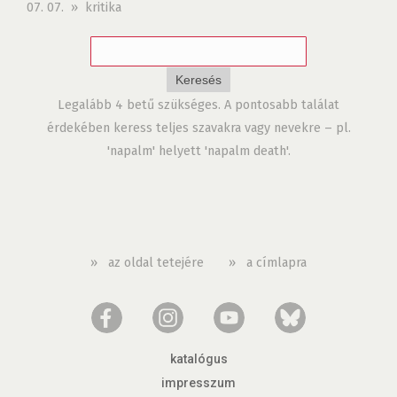
07. 07. » kritika
Legalább 4 betű szükséges. A pontosabb találat
érdekében keress teljes szavakra vagy nevekre – pl.
'napalm' helyett 'napalm death'.
»
az oldal tetejére
»
a címlapra
katalógus
impresszum