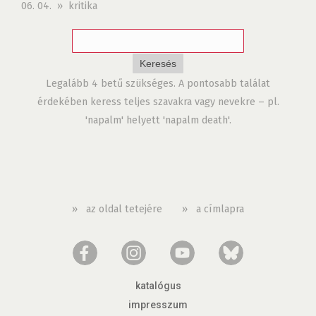
06. 04. » kritika
Legalább 4 betű szükséges. A pontosabb találat
érdekében keress teljes szavakra vagy nevekre – pl.
'napalm' helyett 'napalm death'.
»
az oldal tetejére
»
a címlapra
katalógus
impresszum