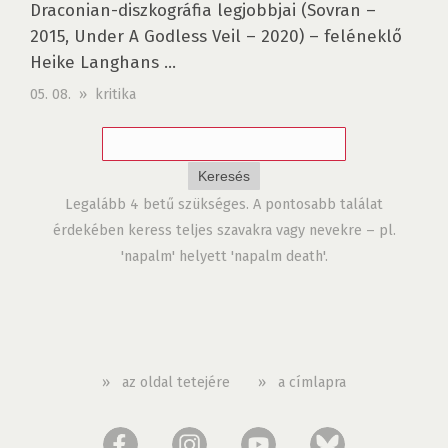
Draconian-diszkográfia legjobbjai (Sovran –
2015, Under A Godless Veil – 2020) – feléneklő
Heike Langhans ...
05. 08. » kritika
Legalább 4 betű szükséges. A pontosabb találat
érdekében keress teljes szavakra vagy nevekre – pl.
'napalm' helyett 'napalm death'.
»
az oldal tetejére
»
a címlapra