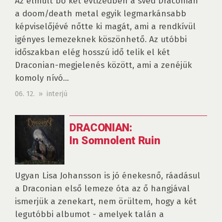
Az elmúlt bő két évtizedben a svéd Draconian
a doom/death metal egyik legmarkánsabb
képviselőjévé nőtte ki magát, ami a rendkívül
igényes lemezeknek köszönhető. Az utóbbi
időszakban elég hosszú idő telik el két
Draconian-megjelenés között, ami a zenéjük
komoly nívó...
06. 12. » interjú
DRACONIAN:
In Somnolent Ruin
Ugyan Lisa Johansson is jó énekesnő, ráadásul
a Draconian első lemeze óta az ő hangjával
ismerjük a zenekart, nem örültem, hogy a két
legutóbbi albumot - amelyek talán a