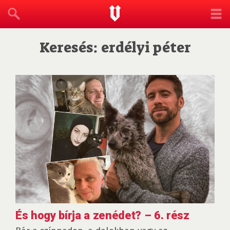
Keresés: erdélyi péter
És hogy bírja a zenédet? – 6. rész