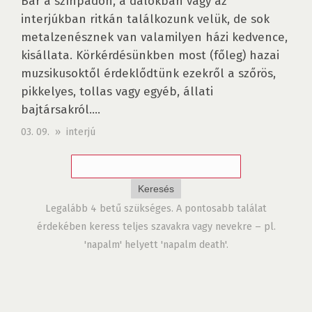
Bár a színpadon, a dalokban vagy az
interjúkban ritkán találkozunk velük, de sok
metalzenésznek van valamilyen házi kedvence,
kisállata. Körkérdésünkben most (főleg) hazai
muzsikusoktől érdeklődtünk ezekről a szőrös,
pikkelyes, tollas vagy egyéb, állati
bajtársakról....
03. 09. » interjú
Legalább 4 betű szükséges. A pontosabb találat
érdekében keress teljes szavakra vagy nevekre – pl.
'napalm' helyett 'napalm death'.