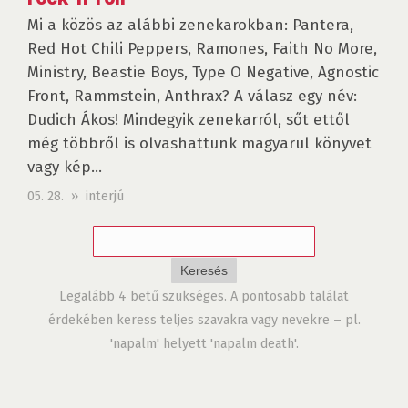
Mi a közös az alábbi zenekarokban: Pantera,
Red Hot Chili Peppers, Ramo­nes, Faith No More,
Ministry, Beastie Boys, Type O Negative, Agnostic
Front, Rammstein, Anthrax? A válasz egy név:
Dudich Ákos! Mindegyik zenekarról, sőt ettől
még többről is olvashattunk magyarul könyvet
vagy kép...
05. 28. » interjú
Legalább 4 betű szükséges. A pontosabb találat
érdekében keress teljes szavakra vagy nevekre – pl.
'napalm' helyett 'napalm death'.