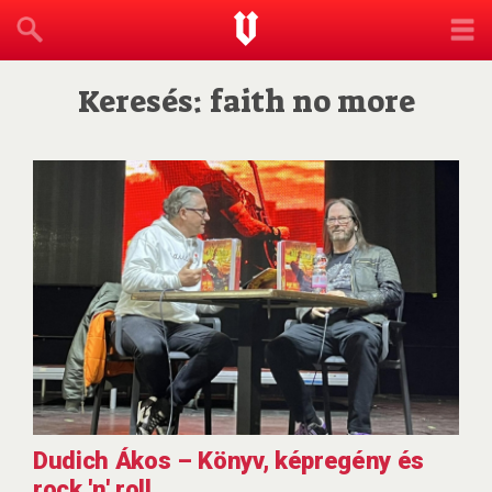
Keresés: faith no more
Dudich Ákos – Könyv, képregény és
rock 'n' roll