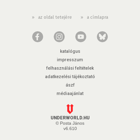
»
az oldal tetejére
»
a címlapra
katalógus
impresszum
felhasználási feltételek
adatkezelési tájékoztató
ászf
médiaajánlat
UNDERWORLD.HU
© Posta János
v6.610