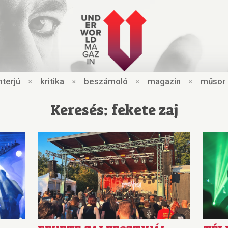
nt
e
rjú
×
kri
t
ik
a
×
beszámo
l
ó
×
magazin
×
műsor
Keresés: fekete zaj