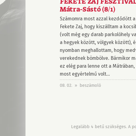
FEKETE ZAJ FESZTIVÁ
Mátra-Sástó (8/1)
Számomra most azzal kezdődött a
Fekete Zaj, hogy kiszálltam a kocsi
(volt még egy darab parkolóhely v
a hegyek között, völgyek között), é
nyomban meghallottam, hogy med
verekednek bömbölve. Bármikor m
ez elég para lenne ott a Mátrában,
most egyértelmű volt...
08. 02. » beszámoló
Legalább 4 betű szükséges. A pon