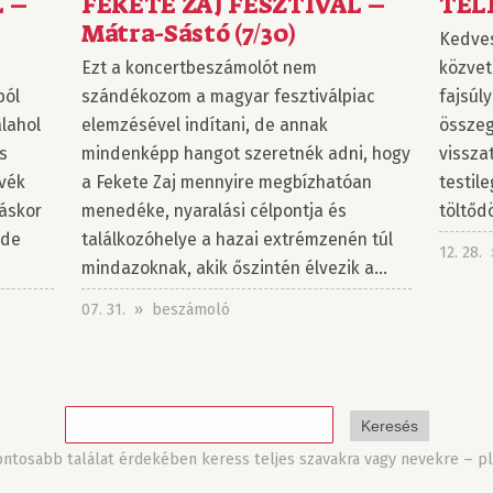
L –
FEKETE ZAJ FESZTIVÁL –
TÉLI
Mátra-Sástó (7/30)
Kedves
Ezt a koncertbeszámolót nem
közvet
ból
szándékozom a magyar fesztiválpiac
fajsúl
alahol
elemzésével indítani, de annak
összeg
s
mindenképp hangot szeretnék adni, hogy
vissza
vék
a Fekete Zaj mennyire megbízhatóan
testile
áskor
menedéke, nyaralási célpontja és
töltődö
 de
találkozóhelye a hazai extrémzenén túl
12. 28
mindazoknak, akik őszintén élvezik a...
07. 31. » beszámoló
tosabb találat érdekében keress teljes szavakra vagy nevekre – pl.