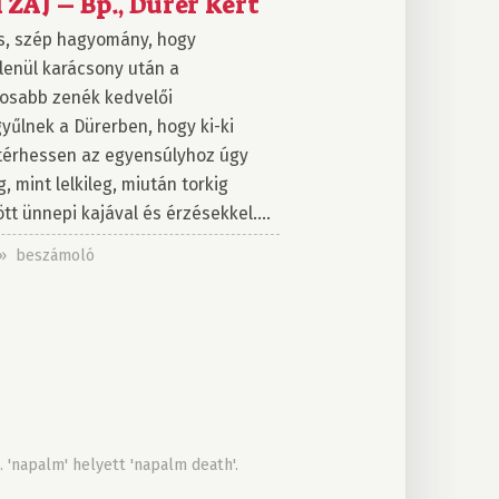
 ZAJ – Bp., Dürer Kert
, szép hagyomány, hogy
lenül karácsony után a
yosabb zenék kedvelői
yűlnek a Dürerben, hogy ki-ki
térhessen az egyensúlyhoz úgy
g, mint lelkileg, miután torkig
tt ünnepi kajával és érzésekkel....
. » beszámoló
 'napalm' helyett 'napalm death'.