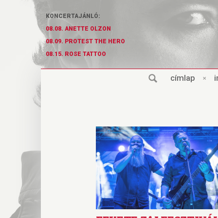
KONCERTAJÁNLÓ:
08.08. ANETTE OLZON
08.09. PROTEST THE HERO
08.15. ROSE TATTOO
cí
m
lap
×
i