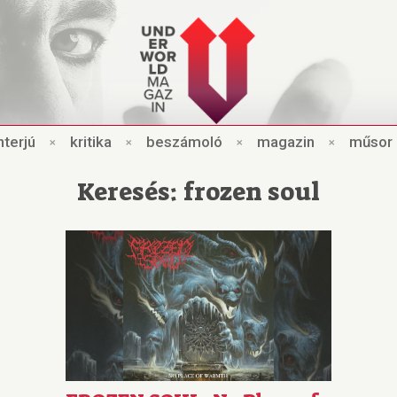
nt
e
rjú
×
kri
t
ik
a
×
beszámo
l
ó
×
magazin
×
műsor
Keresés: frozen soul