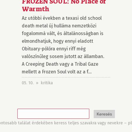
FROZEN SOUL: No Place of
Warmth
Az utóbbi években a texasi old school
death metal új hulláma nemzetközi
fogalommá vált, és általánosságban is
elmondhatjuk, hogy ennyi eladott
Obituary-pólóra ennyi riff még
valószínűleg sosem jutott az államban.
A Creeping Death vagy a Tribal Gaze
mellett a Frozen Soul volt az a f...
05. 10. » kritika
tosabb találat érdekében keress teljes szavakra vagy nevekre – pl.