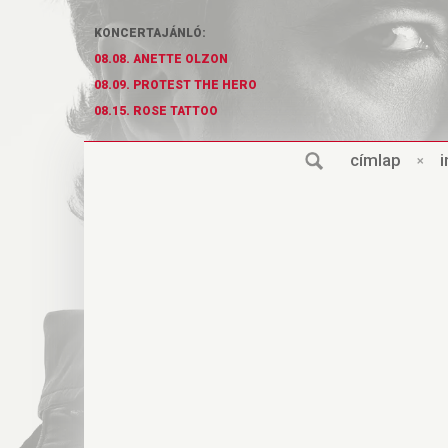
KONCERTAJÁNLÓ:
08.08. ANETTE OLZON
08.09. PROTEST THE HERO
08.15. ROSE TATTOO
cí
m
lap
×
i