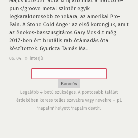
Május közepén adta ki új albumát a hardcore-
punk/groove metal színtér egyik
legkarakteresebb zenekara, az amerikai Pro-
Pain. A Stone Cold Anger az első korongjuk, amit
az énekes-basszusgitáros Gary Meskilt még
2017-ben ért brutális rablótámadás óta
készítettek. Gyuricza Tamás Ma...
06. 04. » interjú
Legalább 4 betű szükséges. A pontosabb találat
érdekében keress teljes szavakra vagy nevekre – pl.
'napalm' helyett 'napalm death'.