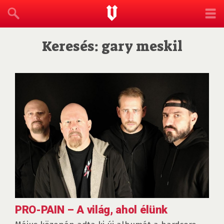
Keresés: gary meskil
PRO-PAIN – A világ, ahol élünk