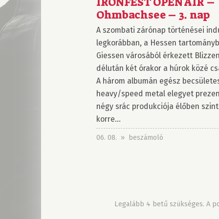
IRONFEST OPEN AIR –
Ohmbachsee – 3. nap
A szombati zárónap történései ind
legkorábban, a Hessen tartományb
Giessen városából érkezett Blizze
délután két órakor a húrok közé cs
A három albumán egész becsülete
heavy/speed metal elegyet prezen
négy srác produkciója élőben szin
korre...
06. 08. » beszámoló
Legalább 4 betű szükséges. A pon