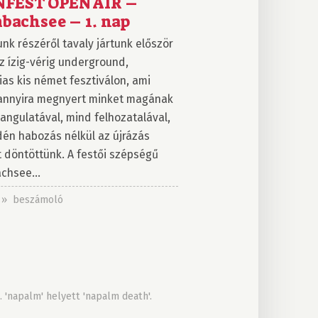
NFEST OPEN AIR –
achsee – 1. nap
nk részéről tavaly jártunk először
z ízig-vérig underground,
ias kis német fesztiválon, ami
annyira megnyert minket magának
angulatával, mind felhozatalával,
dén habozás nélkül az újrázás
t döntöttünk. A festői szépségű
hsee...
. » beszámoló
 'napalm' helyett 'napalm death'.