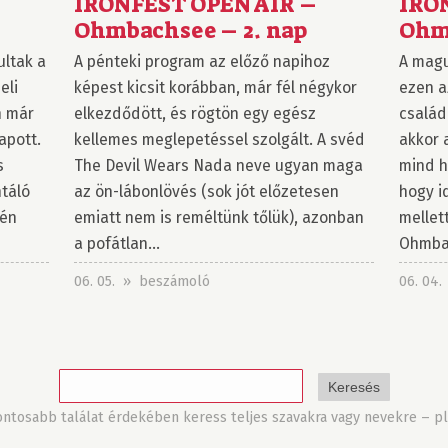
IRONFEST OPEN AIR –
IRO
Ohmbachsee – 2. nap
Ohmb
ultak a
A pénteki program az előző napihoz
A magu
eli
képest kicsit korábban, már fél négykor
ezen a
n már
elkezdődött, és rögtön egy egész
család
apott.
kellemes meglepetéssel szolgált. A svéd
akkor 
s
The Devil Wears Nada neve ugyan maga
mind h
táló
az ön-lábonlövés (sok jót előzetesen
hogy i
tén
emiatt nem is reméltünk tőlük), azonban
mellet
a pofátlan...
Ohmbac
06. 05. » beszámoló
06. 04
tosabb találat érdekében keress teljes szavakra vagy nevekre – pl.