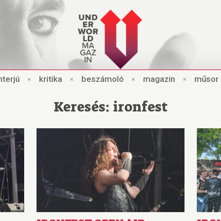
nt
e
rjú
×
kri
t
ik
a
×
beszámo
l
ó
×
magazin
×
műsor
Keresés: ironfest