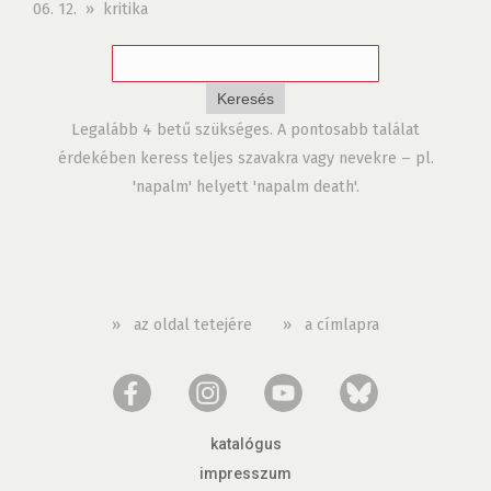
06. 12. » kritika
Legalább 4 betű szükséges. A pontosabb találat
érdekében keress teljes szavakra vagy nevekre – pl.
'napalm' helyett 'napalm death'.
»
az oldal tetejére
»
a címlapra
katalógus
impresszum