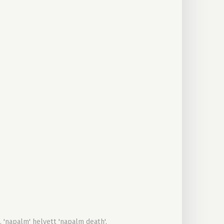
 'napalm' helyett 'napalm death'.