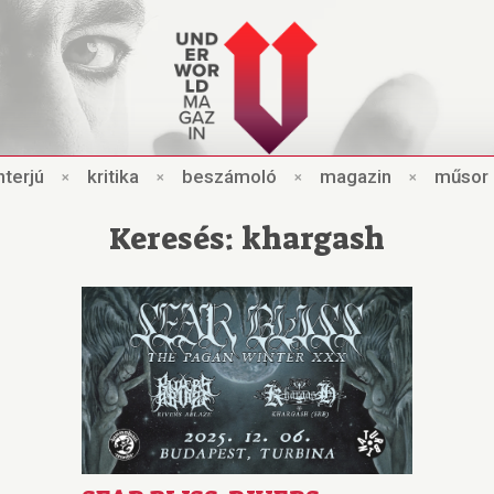
nt
e
rjú
×
kri
t
ik
a
×
beszámo
l
ó
×
magazin
×
műsor
Keresés: khargash