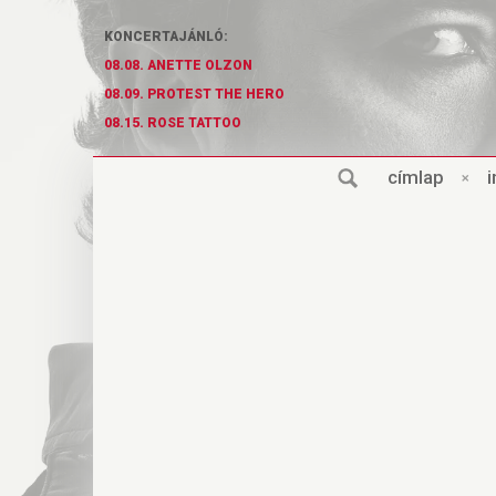
KONCERTAJÁNLÓ:
08.08. ANETTE OLZON
08.09. PROTEST THE HERO
08.15. ROSE TATTOO
cí
m
lap
×
i