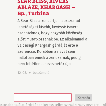
SEAR BLISS, RIVERS
ABLAZE, KHARGASH –
Bp., Turbina
A Sear Bliss a koncertjein sokszor ad
lehetőséget kisebb, kevéssé ismert
csapatoknak, hogy nagyobb közönség
előtt mutatkozzanak be. Ez alkalommal a
vajdasági Khargash gárdáját érte a
szerencse. Korábban a nevét sem
hallottam ennek a zenekarnak, pedig
nem feltétlenül nevezhetők újo...
12. 08. » beszámoló
tosabb találat érdekében keress teljes szavakra vagy nevekre – pl.