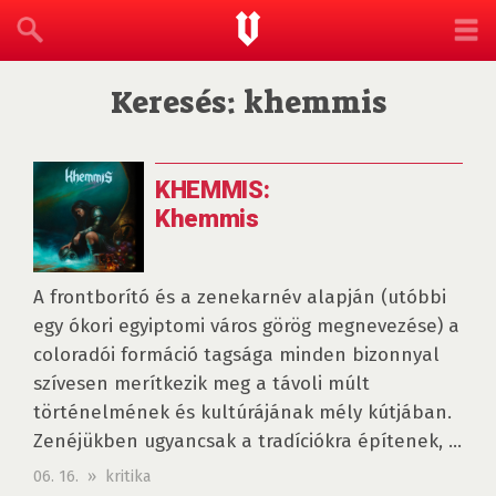
Keresés: khemmis
KHEMMIS:
Khemmis
A frontborító és a zenekarnév alapján (utóbbi
egy ókori egyiptomi város görög megnevezése) a
coloradói formáció tagsága minden bizonnyal
szívesen merítkezik meg a távoli múlt
történelmének és kultúrájának mély kútjában.
Zenéjükben ugyancsak a tradíciókra építenek, ...
06. 16. » kritika