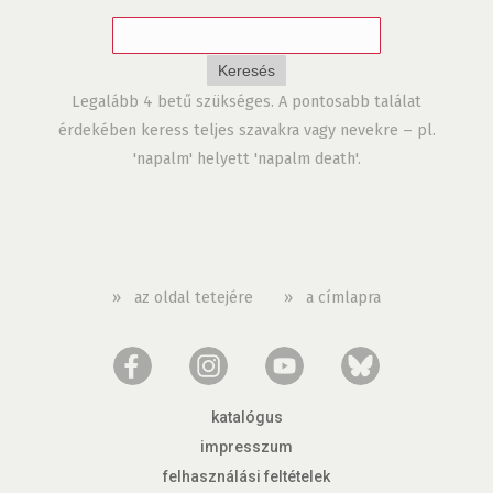
Legalább 4 betű szükséges. A pontosabb találat
érdekében keress teljes szavakra vagy nevekre – pl.
'napalm' helyett 'napalm death'.
»
az oldal tetejére
»
a címlapra
katalógus
impresszum
felhasználási feltételek