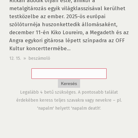
Ritkán adódik olyan este, amikor a
metalgitározás egyik világklasszisával kerülhet
testközelbe az ember. 2025-ös európai
szólóturnéja huszonkettedik állomásaként,
december 11-én Kiko Loureiro, a Megadeth és az
Angra egykori gitárosa lépett színpadra az OFF
Kultur koncerttermébe...
12. 15. » beszámoló
Legalább 4 betű szükséges. A pontosabb találat
érdekében keress teljes szavakra vagy nevekre – pl.
'napalm' helyett 'napalm death'.