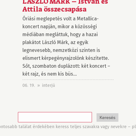
LÁSZLÓ MÁRK – István és
Attila összecsapása
Óriási meglepetés volt a Metallica-
koncert napján, mikor a közösségi
médiában megláttuk, hogy a hazai
plakátot László Márk, az egyik
legnevesebb, nemzetközi szinten is
elismert kérpegényrajzolónk készítette.
Sőt, szombaton duplázott: két koncert –
két rajz, és nem kis büs...
06. 19. » interjú
tosabb találat érdekében keress teljes szavakra vagy nevekre – pl.