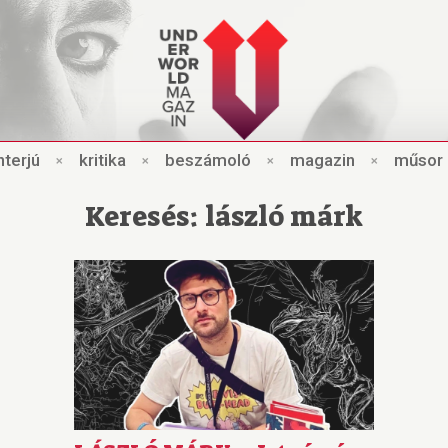
nt
e
rjú
×
kri
t
ik
a
×
beszámo
l
ó
×
magazin
×
műsor
Keresés: lászló márk