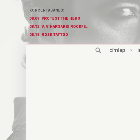
KONCERTAJÁNLÓ:
08.09. PROTEST THE HERO
08.12. V. VIHARSARKI ROCKFE...
08.15. ROSE TATTOO
cí
m
lap
×
i