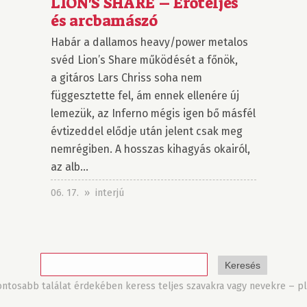
LION'S SHARE – Erőteljes
és arcbamászó
Habár a dallamos heavy/power metalos
svéd Lion’s Share működését a főnök,
a gitáros Lars Chriss soha nem
függesztette fel, ám ennek ellenére új
lemezük, az Inferno mégis igen bő másfél
évtizeddel elődje után jelent csak meg
nemrégiben. A hosszas kihagyás okairól,
az alb...
06. 17. » interjú
tosabb találat érdekében keress teljes szavakra vagy nevekre – pl.