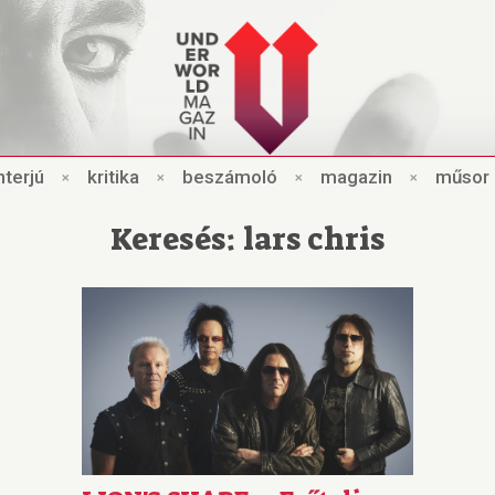
nt
e
rjú
×
kri
t
ik
a
×
beszámo
l
ó
×
magazin
×
műsor
Keresés: lars chris