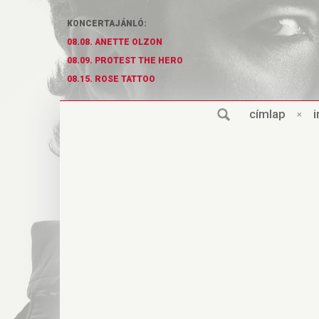
KONCERTAJÁNLÓ:
08.08. ANETTE OLZON
08.09. PROTEST THE HERO
08.15. ROSE TATTOO
cí
m
lap
×
i