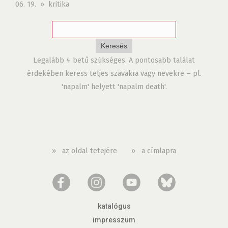
06. 19. » kritika
Legalább 4 betű szükséges. A pontosabb találat
érdekében keress teljes szavakra vagy nevekre – pl.
'napalm' helyett 'napalm death'.
»
az oldal tetejére
»
a címlapra
katalógus
impresszum