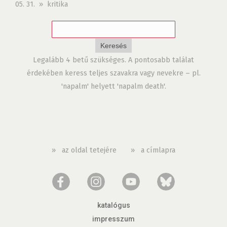
05. 31. » kritika
Legalább 4 betű szükséges. A pontosabb találat
érdekében keress teljes szavakra vagy nevekre – pl.
'napalm' helyett 'napalm death'.
»
az oldal tetejére
»
a címlapra
katalógus
impresszum