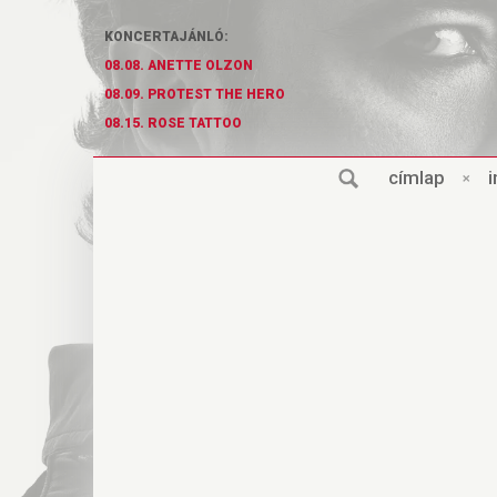
KONCERTAJÁNLÓ:
08.08. ANETTE OLZON
08.09. PROTEST THE HERO
08.15. ROSE TATTOO
cí
m
lap
×
i