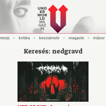
nt
e
rjú
×
kri
t
ik
a
×
beszámo
l
ó
×
magazin
×
műsor
Keresés: nedgravd