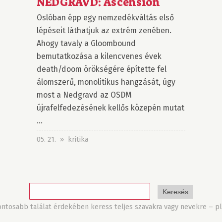
NEDGRAVD: Ascension
Oslóban épp egy nemzedékváltás első
lépéseit láthatjuk az extrém zenében.
Ahogy tavaly a Gloombound
bemutatkozása a kilencvenes évek
death/doom örökségére építette fel
álomszerű, monolitikus hangzását, úgy
most a Nedgravd az OSDM
újrafelfedezésének kellős közepén mutat
...
05. 21. » kritika
tosabb találat érdekében keress teljes szavakra vagy nevekre – pl.