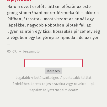
Három évvel ezelőtt láttam először az este
görög stoner/hard rocker főzenekarát – akkor a
Riffben játszottak, most viszont az annál egy
léptékkel nagyobb Robotban léptek fel. Ez
ugyan szintén egy kicsi, hosszúkás pincehelyiség
a végében egy tenyérnyi színpaddal, de az ilyen
...
05. 09. » beszámoló
Legalább 4 betű szükséges. A pontosabb találat
érdekében keress teljes szavakra vagy nevekre – pl.
'napalm' helyett 'napalm death'.