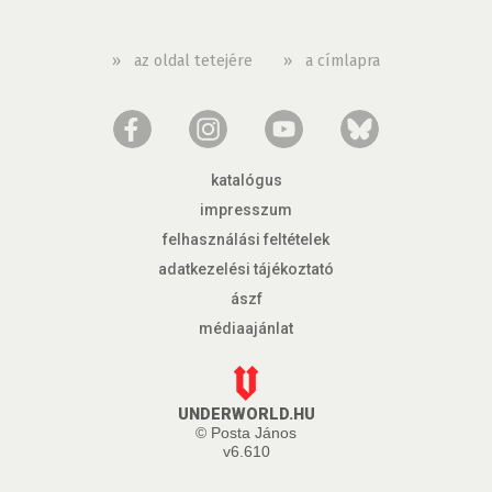
»
az oldal tetejére
»
a címlapra
katalógus
impresszum
felhasználási feltételek
adatkezelési tájékoztató
ászf
médiaajánlat
UNDERWORLD.HU
© Posta János
v6.610