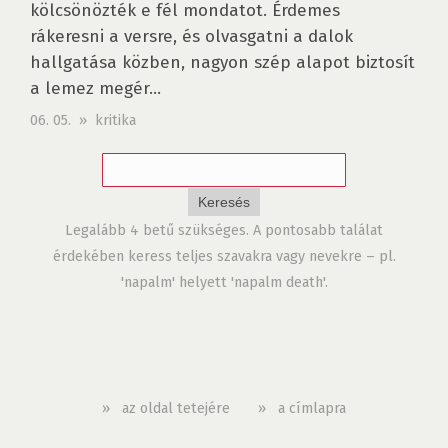
kölcsönözték e fél mondatot. Érdemes
rákeresni a versre, és olvasgatni a dalok
hallgatása közben, nagyon szép alapot biztosít
a lemez megér...
06. 05. » kritika
Legalább 4 betű szükséges. A pontosabb találat
érdekében keress teljes szavakra vagy nevekre – pl.
'napalm' helyett 'napalm death'.
»
az oldal tetejére
»
a címlapra