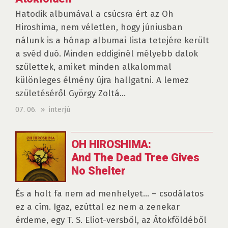
Hatodik albumával a csúcsra ért az Oh
Hiroshima, nem véletlen, hogy júniusban
nálunk is a hónap albumai lista tetejére került
a svéd duó. Minden eddiginél mélyebb dalok
születtek, amiket minden alkalommal
különleges élmény újra hallgatni. A lemez
születéséről György Zoltá...
07. 06. » interjú
OH HIROSHIMA:
And The Dead Tree Gives
No Shelter
És a holt fa nem ad menhelyet… – csodálatos
ez a cím. Igaz, ezúttal ez nem a zenekar
érdeme, egy T. S. Eliot-versből, az Átokföldéből