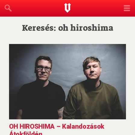
Keresés: oh hiroshima
OH HIROSHIMA – Kalandozások
Átokföldén