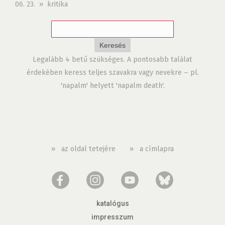
06. 23. » kritika
Legalább 4 betű szükséges. A pontosabb találat
érdekében keress teljes szavakra vagy nevekre – pl.
'napalm' helyett 'napalm death'.
»
az oldal tetejére
»
a címlapra
katalógus
impresszum