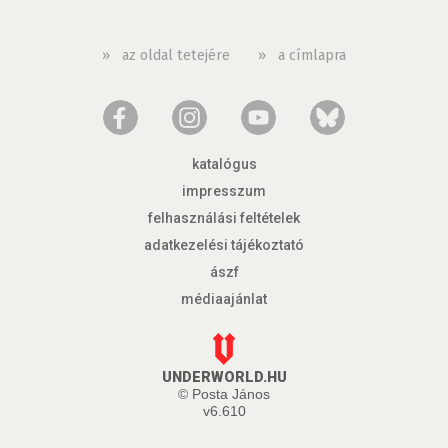
»
az oldal tetejére
»
a címlapra
katalógus
impresszum
felhasználási feltételek
adatkezelési tájékoztató
ászf
médiaajánlat
UNDERWORLD.HU
© Posta János
v6.610