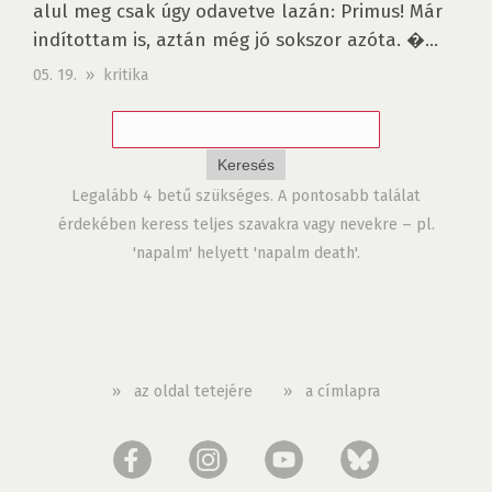
alul meg csak úgy odavetve lazán: Primus! Már
indítottam is, aztán még jó sokszor azóta. �...
05. 19. » kritika
Legalább 4 betű szükséges. A pontosabb találat
érdekében keress teljes szavakra vagy nevekre – pl.
'napalm' helyett 'napalm death'.
»
az oldal tetejére
»
a címlapra