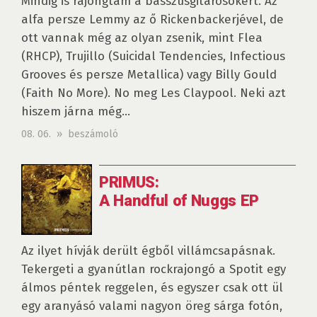
Mindig is rajongtam a basszusgitárosokért. Az
alfa persze Lemmy az ő Rickenbackerjével, de
ott vannak még az olyan zsenik, mint Flea
(RHCP), Trujillo (Suicidal Tendencies, Infectious
Grooves és persze Metallica) vagy Billy Gould
(Faith No More). No meg Les Claypool. Neki azt
hiszem járna még...
08. 06. » beszámoló
PRIMUS:
A Handful of Nuggs EP
Az ilyet hívják derült égből villámcsapásnak.
Tekergeti a gyanútlan rockrajongó a Spotit egy
álmos péntek reggelen, és egyszer csak ott ül
egy aranyásó valami nagyon öreg sárga fotón,