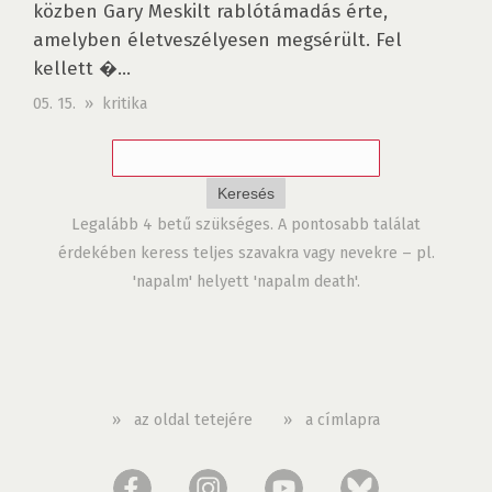
közben Gary Meskilt rablótámadás érte,
amelyben életveszélyesen megsérült. Fel
kellett �...
05. 15. » kritika
Legalább 4 betű szükséges. A pontosabb találat
érdekében keress teljes szavakra vagy nevekre – pl.
'napalm' helyett 'napalm death'.
»
az oldal tetejére
»
a címlapra