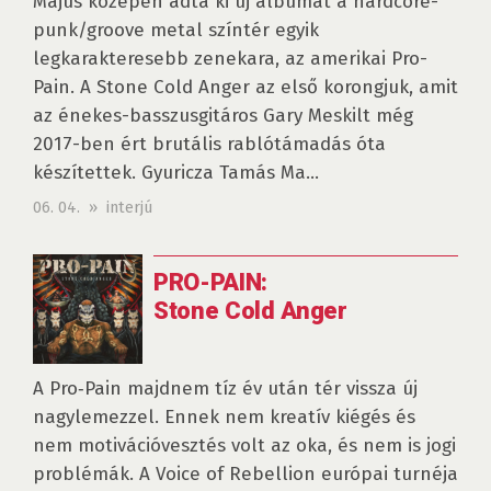
Május közepén adta ki új albumát a hardcore-
punk/groove metal színtér egyik
legkarakteresebb zenekara, az amerikai Pro-
Pain. A Stone Cold Anger az első korongjuk, amit
az énekes-basszusgitáros Gary Meskilt még
2017-ben ért brutális rablótámadás óta
készítettek. Gyuricza Tamás Ma...
06. 04. » interjú
PRO-PAIN:
Stone Cold Anger
A Pro‑Pain majdnem tíz év után tér vissza új
nagylemezzel. Ennek nem kreatív kiégés és
nem motivációvesztés volt az oka, és nem is jogi
problémák. A Voice of Rebellion európai turnéja