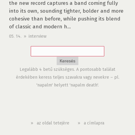
the new record captures a band coming fully
into its own, sounding tighter, bolder and more
cohesive than before, while pushing its blend
of classic and modern h...
05. 14. » interview
Legalább 4 betű szükséges. A pontosabb találat
érdekében keress teljes szavakra vagy nevekre – pl.
'napalm' helyett 'napalm death'.
»
az oldal tetejére
»
a címlapra