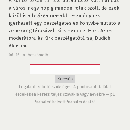
A koncerteken túl is a Metallicától volt hangos
a város, négy napig minden róluk szólt, de ezek
közül is a legizgalmasabb eseménynek
ígérkezett egy beszélgetés és könyvbemutató a
zenekar gitárosával, Kirk Hammett-tel. Az est
moderátora és Kirk beszélgetőtársa, Dudich
Ákos ex...
06. 16. » beszámoló
Legalább 4 betű szükséges. A pontosabb találat
érdekében keress teljes szavakra vagy nevekre – pl.
'napalm' helyett 'napalm death'.