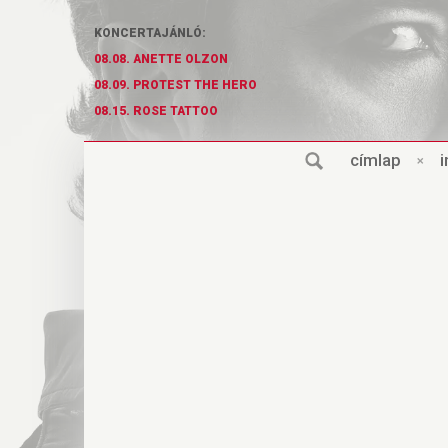
KONCERTAJÁNLÓ:
08.08. ANETTE OLZON
08.09. PROTEST THE HERO
08.15. ROSE TATTOO
cí
m
lap
×
i