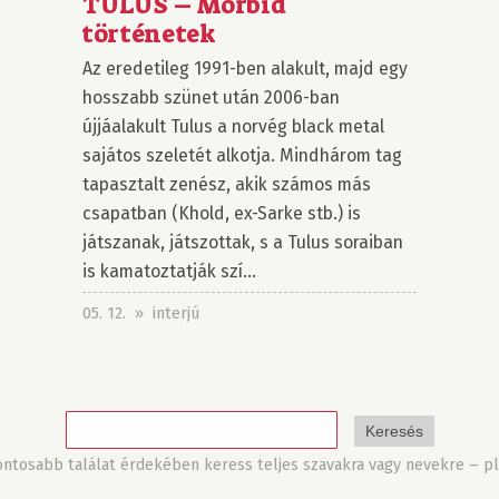
TULUS – Morbid
történetek
Az eredetileg 1991-ben alakult, majd egy
hosszabb szünet után 2006-ban
újjáalakult Tulus a norvég black metal
sajátos szeletét alkotja. Mindhárom tag
tapasztalt zenész, akik számos más
csapatban (Khold, ex-Sarke stb.) is
játszanak, játszottak, s a Tulus soraiban
is kamatoztatják szí...
05. 12. » interjú
tosabb találat érdekében keress teljes szavakra vagy nevekre – pl.