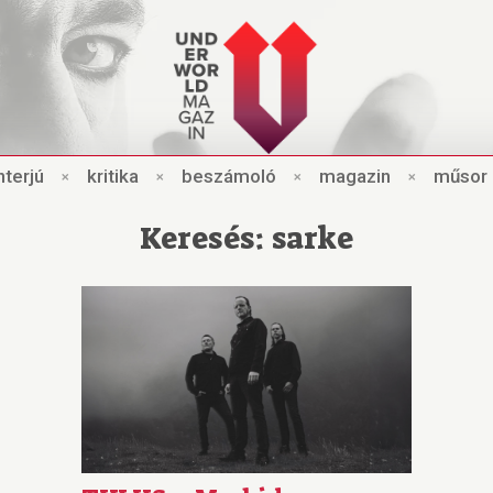
nt
e
rjú
×
kri
t
ik
a
×
beszámo
l
ó
×
magazin
×
műsor
Keresés: sarke