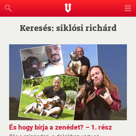
Keresés: siklósi richárd
És hogy bírja a zenédet? – 1. rész