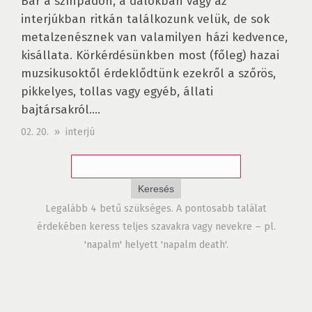
Bár a színpadon, a dalokban vagy az
interjúkban ritkán találkozunk velük, de sok
metalzenésznek van valamilyen házi kedvence,
kisállata. Körkérdésünkben most (főleg) hazai
muzsikusoktől érdeklődtünk ezekről a szőrös,
pikkelyes, tollas vagy egyéb, állati
bajtársakról....
02. 20. » interjú
Legalább 4 betű szükséges. A pontosabb találat
érdekében keress teljes szavakra vagy nevekre – pl.
'napalm' helyett 'napalm death'.