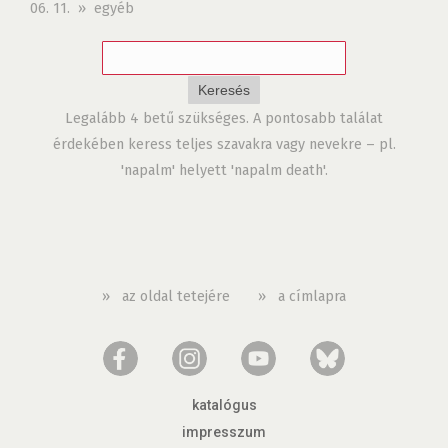
06. 11. » egyéb
Legalább 4 betű szükséges. A pontosabb találat
érdekében keress teljes szavakra vagy nevekre – pl.
'napalm' helyett 'napalm death'.
»
az oldal tetejére
»
a címlapra
katalógus
impresszum