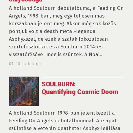
A holland Soulburn debütalbuma, a Feeding On
Angels, 1998-ban, még egy teljesen más
korszakban jelent meg. Akkor még sok közös
pontjuk volt a death metal-legenda
Asphyxszel, de ezek a szálak fokozatosan
szertefoszlottak és a Soulburn 2014-es
visszatérésével meg is szűntek. A Noa’...
07. 10. » interjú
SOULBURN:
Quantifying Cosmic Doom
A holland Soulburn 1998-ban jelentkezett a
Feeding On Angels debütalbummal. A csapat
születése a veterán deathster Asphyx leállása