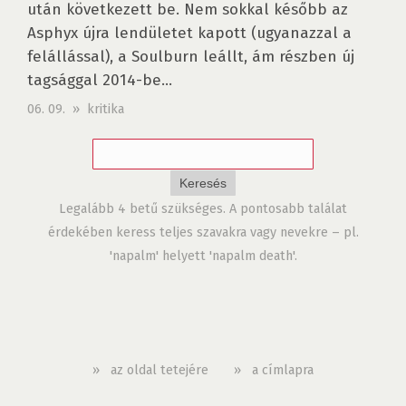
után következett be. Nem sokkal később az
Asphyx újra lendületet kapott (ugyanazzal a
felállással), a Soulburn leállt, ám részben új
tagsággal 2014-be...
06. 09. » kritika
Legalább 4 betű szükséges. A pontosabb találat
érdekében keress teljes szavakra vagy nevekre – pl.
'napalm' helyett 'napalm death'.
»
az oldal tetejére
»
a címlapra