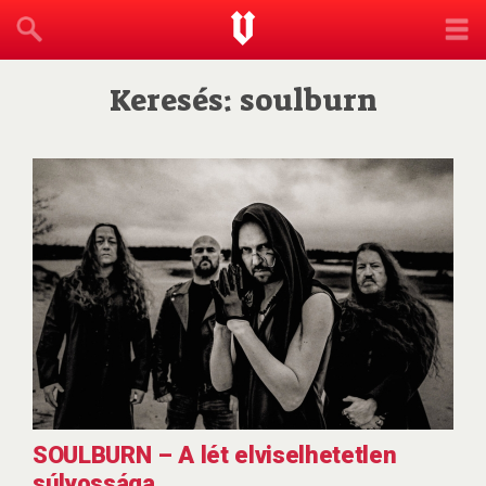
Keresés: soulburn
SOULBURN – A lét elviselhetetlen
súlyossága