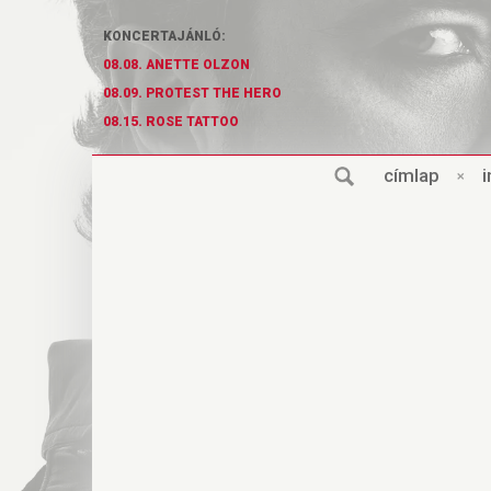
KONCERTAJÁNLÓ:
08.08. ANETTE OLZON
08.09. PROTEST THE HERO
08.15. ROSE TATTOO
cí
m
lap
×
i