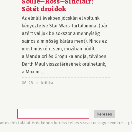
Soule–Ross–Sinclair:
Sötét droidok
Az elmúlt években jócskán el voltunk
kényeztetve Star Wars-tartalommal (bár
azért valljuk be sokszor a mennyiség
sajnos a minőség kárára ment). Nincs ez
most másként sem, moziban hódít
a Mandalori és Grogu kalandja, tévében
Darth Maul visszatérésének örülhetünk,
a Maxim ...
06. 28. » kritika
tosabb találat érdekében keress teljes szavakra vagy nevekre – pl.