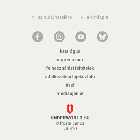
»
az oldal tetejére
»
a címlapra
katalógus
impresszum
felhasználási feltételek
adatkezelési tájékoztató
ászf
médiaajánlat
UNDERWORLD.HU
© Posta János
v6.610