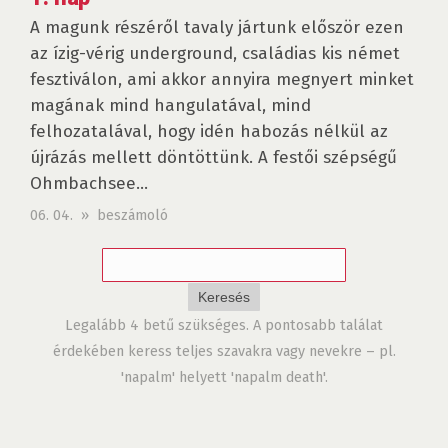
A magunk részéről tavaly jártunk először ezen
az ízig-vérig underground, családias kis német
fesztiválon, ami akkor annyira megnyert minket
magának mind hangulatával, mind
felhozatalával, hogy idén habozás nélkül az
újrázás mellett döntöttünk. A festői szépségű
Ohmbachsee...
06. 04. » beszámoló
Legalább 4 betű szükséges. A pontosabb találat
érdekében keress teljes szavakra vagy nevekre – pl.
'napalm' helyett 'napalm death'.