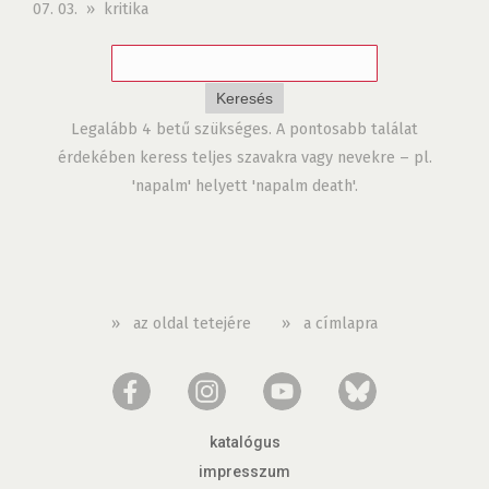
07. 03. » kritika
Legalább 4 betű szükséges. A pontosabb találat
érdekében keress teljes szavakra vagy nevekre – pl.
'napalm' helyett 'napalm death'.
»
az oldal tetejére
»
a címlapra
katalógus
impresszum