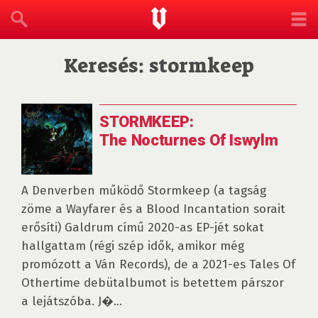
Keresés: stormkeep
STORMKEEP:
The Nocturnes Of Iswylm
A Denverben működő Stormkeep (a tagság
zöme a Wayfarer és a Blood Incantation sorait
erősíti) Galdrum című 2020-as EP-jét sokat
hallgattam (régi szép idők, amikor még
promózott a Ván Records), de a 2021-es Tales Of
Othertime debütalbumot is betettem párszor
a lejátszóba. J�...