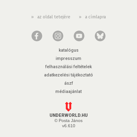
»
az oldal tetejére
»
a címlapra
katalógus
impresszum
felhasználási feltételek
adatkezelési tájékoztató
ászf
médiaajánlat
UNDERWORLD.HU
© Posta János
v6.610