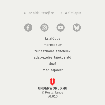
»
az oldal tetejére
»
a címlapra
katalógus
impresszum
felhasználási feltételek
adatkezelési tájékoztató
ászf
médiaajánlat
UNDERWORLD.HU
© Posta János
v6.610