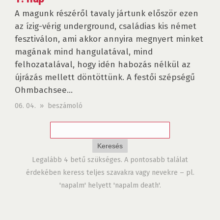
A magunk részéről tavaly jártunk először ezen
az ízig-vérig underground, családias kis német
fesztiválon, ami akkor annyira megnyert minket
magának mind hangulatával, mind
felhozatalával, hogy idén habozás nélkül az
újrázás mellett döntöttünk. A festői szépségű
Ohmbachsee...
06. 04. » beszámoló
Legalább 4 betű szükséges. A pontosabb találat
érdekében keress teljes szavakra vagy nevekre – pl.
'napalm' helyett 'napalm death'.