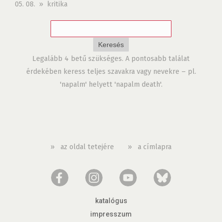
05. 08. » kritika
Legalább 4 betű szükséges. A pontosabb találat
érdekében keress teljes szavakra vagy nevekre – pl.
'napalm' helyett 'napalm death'.
»
az oldal tetejére
»
a címlapra
katalógus
impresszum