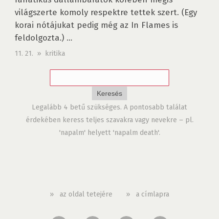
világszerte komoly respektre tettek szert. (Egy
korai nótájukat pedig még az In Flames is
feldolgozta.) ...
11. 21. » kritika
Legalább 4 betű szükséges. A pontosabb találat
érdekében keress teljes szavakra vagy nevekre – pl.
'napalm' helyett 'napalm death'.
»
az oldal tetejére
»
a címlapra