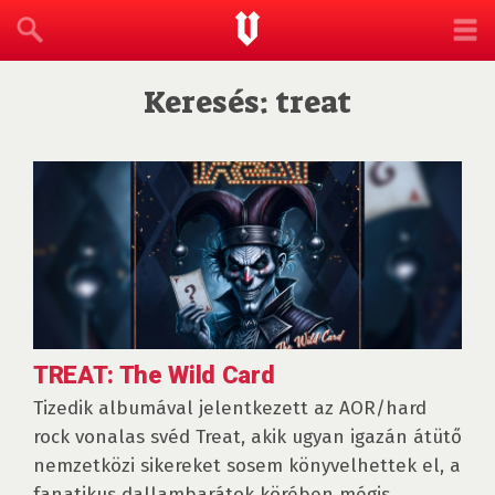
Keresés: treat
TREAT: The Wild Card
Tizedik albumával jelentkezett az AOR/hard
rock vonalas svéd Treat, akik ugyan igazán átütő
nemzetközi sikereket sosem könyvelhettek el, a
fanatikus dallambarátok körében mégis