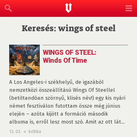
Keresés: wings of steel
WINGS OF STEEL:
Winds Of Time
A Los Angeles-i székhelyű, de igazából
nemzetközi összeállítású Wings Of Steellel
(betiltandóan szörnyű, klisés név!) egy kis nyári
német fesztiválon futottam össze még június
elején – azóta kijött a formáció második
albuma is, erről lesz most szó. Amit az ott lát...
12. 03. » kritika