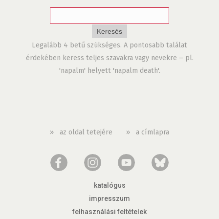
Legalább 4 betű szükséges. A pontosabb találat
érdekében keress teljes szavakra vagy nevekre – pl.
'napalm' helyett 'napalm death'.
»
az oldal tetejére
»
a címlapra
katalógus
impresszum
felhasználási feltételek