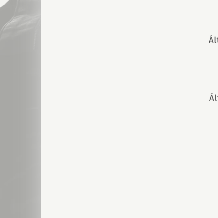
Ál
Ál