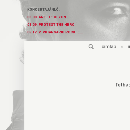
KONCERTAJÁNLÓ:
08.08. ANETTE OLZON
08.09. PROTEST THE HERO
08.12. V. VIHARSARKI ROCKFE...
cí
m
lap
×
i
Felha