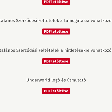
PDF letöltése
talános Szerződési Feltételek a támogatásra vonatkoz
PDF letöltése
talános Szerződési Feltételek a hirdetésekre vonatkoz
PDF letöltése
Underworld logó és útmutató
PDF letöltése