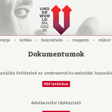
nt
e
rjú
×
kri
t
ik
a
×
beszámo
l
ó
×
magazin
×
műsor
Dokumentumok
sználási Feltételek az underworld.hu weboldal használ
PDF letöltése
Adatkezelési tájékoztató