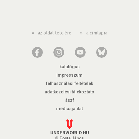
»
az oldal tetejére
»
a címlapra
katalógus
impresszum
felhasználási feltételek
adatkezelési tájékoztató
ászf
médiaajánlat
UNDERWORLD.HU
© Posta János