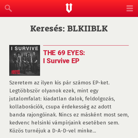
Keresés: BLKIIBLK
THE 69 EYES:
I Survive EP
Szeretem az ilyen kis pár számos EP-ket.
Legtöbbször olyanok ezek, mint egy
jutalomfalat: kiadatlan dalok, feldolgozás,
kollaborációk, csupa érdekesség az adott
banda rajongóinak. Nincs ez másként most sem,
kedvenc helsinki vámpírjaink esetében sem.
Közös turnéjuk a D-A-D-vel minke...