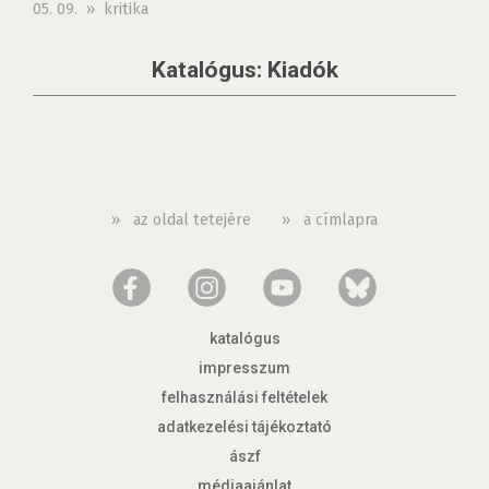
05. 09. » kritika
Katalógus: Kiadók
»
az oldal tetejére
»
a címlapra
katalógus
impresszum
felhasználási feltételek
adatkezelési tájékoztató
ászf
médiaajánlat