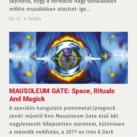
sejthetik, hogy a formáció nagy vonalakban
miféle muzsikában utazhat: ige...
02. 12. » kritika
MAUSOLEUM GATE: Space, Rituals
And Magick
A speciális hangulatú protometal/progrock
zenét művelő finn Mausoleum Gate első két
nagylemezét kifejezetten szeretem, különösen
a második nekifutás, a 2017-es Into A Dark