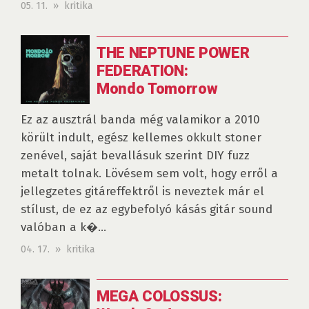
05. 11. » kritika
THE NEPTUNE POWER
FEDERATION:
Mondo Tomorrow
Ez az ausztrál banda még valamikor a 2010
körült indult, egész kellemes okkult stoner
zenével, saját bevallásuk szerint DIY fuzz
metalt tolnak. Lövésem sem volt, hogy erről a
jellegzetes gitáreffektről is neveztek már el
stílust, de ez az egybefolyó kásás gitár sound
valóban a k�...
04. 17. » kritika
MEGA COLOSSUS: