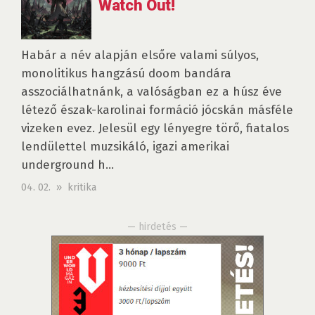
Watch Out!
Habár a név alapján elsőre valami súlyos,
monolitikus hangzású doom bandára
asszociálhatnánk, a valóságban ez a húsz éve
létező észak-karolinai formáció jócskán másféle
vizeken evez. Jelesül egy lényegre törő, fiatalos
lendülettel muzsikáló, igazi amerikai
underground h...
04. 02. » kritika
— hirdetés —