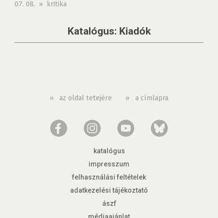
07. 08. » kritika
Katalógus: Kiadók
»
az oldal tetejére
»
a címlapra
katalógus
impresszum
felhasználási feltételek
adatkezelési tájékoztató
ászf
médiaajánlat