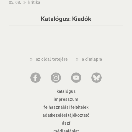
05. 08. » kritika
Katalógus: Kiadók
»
az oldal tetejére
»
a címlapra
katalógus
impresszum
felhasználási feltételek
adatkezelési tájékoztató
ászf
médiaajánlat