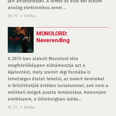
járt arcvesztéssel. A lemez az első két album
analóg elektronikus zenei ...
06. 15. » kritika
MONOLORD:
Neverending
A 2013-ban alakult Monolord léte
megfelelőképpen alátámasztja azt a
kijelentést, mely szerint régi formába is
lehetséges életet lehelni, az ismert kereteket
is feltölthetjük értékes tartalommal, ami nem a
múltbeli dolgok puszta lemásolása. Amennyire
emlékszem, a Göteborgban széke...
05. 31. » kritika