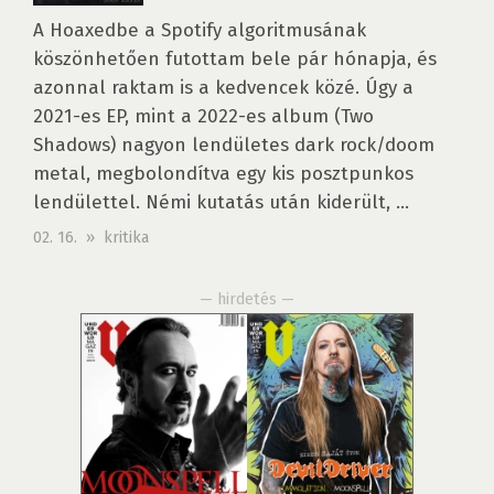
A Hoaxedbe a Spotify algoritmusának
köszönhetően futottam bele pár hónapja, és
azonnal raktam is a kedvencek közé. Úgy a
2021-es EP, mint a 2022-es album (Two
Shadows) nagyon lendületes dark rock/doom
metal, megbolondítva egy kis posztpunkos
lendülettel. Némi kutatás után kiderült, ...
02. 16. » kritika
— hirdetés —