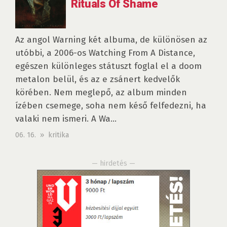
Rituals Of Shame
Az angol Warning két albuma, de különösen az
utóbbi, a 2006-os Watching From A Distance,
egészen különleges státuszt foglal el a doom
metalon belül, és az e zsánert kedvelők
körében. Nem meglepő, az album minden
ízében csemege, soha nem késő felfedezni, ha
valaki nem ismeri. A Wa...
06. 16. » kritika
— hirdetés —