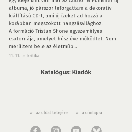
Egy ideje kint van már az Author & Punisher új
albuma, jó párszor leforgattam a dekoratív
kiállítású CD-t, ami új ízeket ad hozzá a
korábban megszokott hangzásvilághoz.
A formáció Tristan Shone egyszemélyes
csatornája, amelyet húsz éve működtet. Nem
merültem bele az életműb...
11. 11. » kritika
Katalógus: Kiadók
»
az oldal tetejére
»
a címlapra