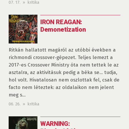
07. 17. » kritika
IRON REAGAN:
Demonetization
Ritkán hallatott magáról az utóbbi években a
richmondi crossover‑gépezet. Teljes lemezt a
2017-es Crossover Ministry óta nem tettek le az
asztalra, az aktivitásuk pedig a béka se… tudja,
hol volt. Hivatalosan nem oszlottak fel, csak de
facto nem léteztek: az oldalaikon nem jelent
meg s...
06. 26. » kritika
WARNING: