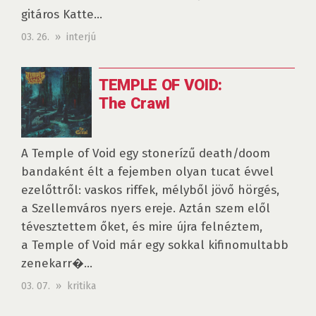
gitáros Katte...
03. 26. » interjú
TEMPLE OF VOID:
The Crawl
A Temple of Void egy stonerízű death/doom
bandaként élt a fejemben olyan tucat évvel
ezelőttről: vaskos riffek, mélyből jövő hörgés,
a Szellemváros nyers ereje. Aztán szem elől
tévesztettem őket, és mire újra felnéztem,
a Temple of Void már egy sokkal kifinomultabb
zenekarr�...
03. 07. » kritika