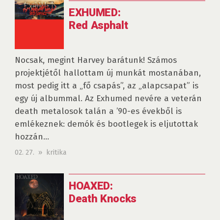
EXHUMED:
Red Asphalt
Nocsak, megint Harvey barátunk! Számos
projektjétől hallottam új munkát mostanában,
most pedig itt a „fő csapás”, az „alapcsapat” is
egy új albummal. Az Exhumed nevére a veterán
death metalosok talán a ’90-es évekből is
emlékeznek: demók és bootlegek is eljutottak
hozzán...
02. 27. » kritika
HOAXED:
Death Knocks