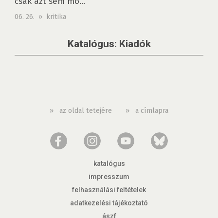
csak azt sem mo...
06. 26. » kritika
Katalógus: Kiadók
»
az oldal tetejére
»
a címlapra
katalógus
impresszum
felhasználási feltételek
adatkezelési tájékoztató
ászf