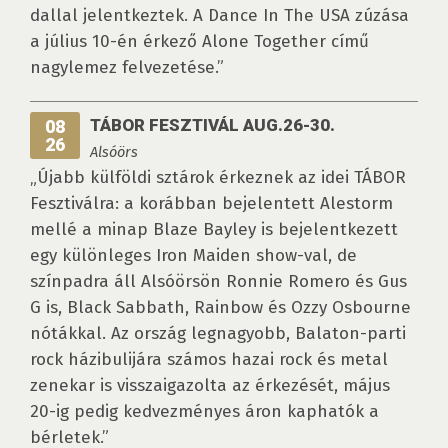
dallal jelentkeztek. A Dance In The USA zúzása
a július 10-én érkező Alone Together című
nagylemez felvezetése.”
TÁBOR FESZTIVÁL AUG.26-30.
08
26
Alsóörs
„Újabb külföldi sztárok érkeznek az idei TÁBOR
Fesztiválra: a korábban bejelentett Alestorm
mellé a minap Blaze Bayley is bejelentkezett
egy különleges Iron Maiden show-val, de
színpadra áll Alsóörsön Ronnie Romero és Gus
G is, Black Sabbath, Rainbow és Ozzy Osbourne
nótákkal. Az ország legnagyobb, Balaton-parti
rock házibulijára számos hazai rock és metal
zenekar is visszaigazolta az érkezését, május
20-ig pedig kedvezményes áron kaphatók a
bérletek.”