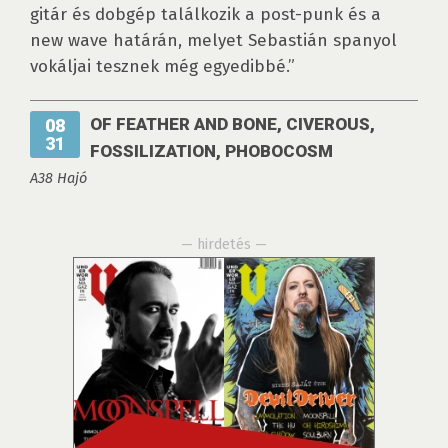
gitár és dobgép találkozik a post-punk és a
new wave határán, melyet Sebastián spanyol
vokáljai tesznek még egyedibbé.”
OF FEATHER AND BONE, CIVEROUS,
08
31
FOSSILIZATION, PHOBOCOSM
A38 Hajó
— hirdetés —