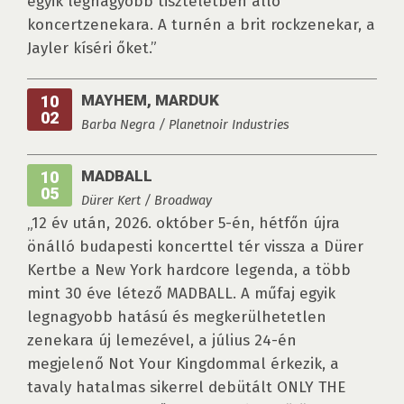
egyik legnagyobb tiszteletben álló
koncertzenekara. A turnén a brit rockzenekar, a
Jayler kíséri őket.”
MAYHEM, MARDUK
10
02
Barba Negra / Planetnoir Industries
MADBALL
10
05
Dürer Kert / Broadway
„12 év után, 2026. október 5-én, hétfőn újra
önálló budapesti koncerttel tér vissza a Dürer
Kertbe a New York hardcore legenda, a több
mint 30 éve létező MADBALL. A műfaj egyik
legnagyobb hatású és megkerülhetetlen
zenekara új lemezével, a július 24-én
megjelenő Not Your Kingdommal érkezik, a
tavaly hatalmas sikerrel debütált ONLY THE