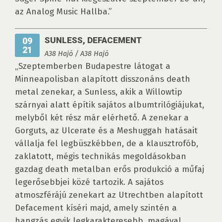
az Analog Music Hallba.”
SUNLESS, DEFACEMENT
09
21
A38 Hajó / A38 Hajó
„Szeptemberben Budapestre látogat a
Minneapolisban alapított disszonáns death
metal zenekar, a Sunless, akik a Willowtip
szárnyai alatt építik sajátos albumtrilógiájukat,
melyből két rész már elérhető. A zenekar a
Gorguts, az Ulcerate és a Meshuggah hatásait
vállalja fel legbüszkébben, de a klausztrofób,
zaklatott, mégis technikás megoldásokban
gazdag death metalban erős produkció a műfaj
legerősebbjei közé tartozik. A sajátos
atmoszférájú zenekart az Utrechtben alapított
Defacement kíséri majd, amely szintén a
hangzás egyik legkarakteresebb, magával