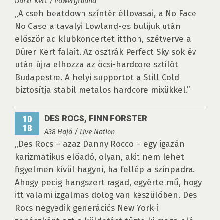
Dürer Kert / Powerground
„A cseh beatdown színtér éllovasai, a No Face
No Case a tavalyi Lowland-es bulijuk után
először ad klubkoncertet itthon, szétverve a
Dürer Kert falait. Az osztrák Perfect Sky sok év
után újra elhozza az öcsi-hardcore sztílót
Budapestre. A helyi supportot a Still Cold
biztosítja stabil metalos hardcore mixükkel.”
DES ROCS, FINN FORSTER
10
18
A38 Hajó / Live Nation
„Des Rocs – azaz Danny Rocco – egy igazán
karizmatikus előadó, olyan, akit nem lehet
figyelmen kívül hagyni, ha fellép a színpadra.
Ahogy pedig hangszert ragad, egyértelmű, hogy
itt valami izgalmas dolog van készülőben. Des
Rocs negyedik generációs New York-i