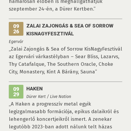
hamarosan élőben is meghallgathatjuk
szeptember 24-én, a Dürer Kertben.”
ZALAI ZAJONGÁS & SEA OF SORROW
09
26
KISNAGYFESZTIVÁL
Egervár
„Zalai Zajongás & Sea of Sorrow KisNagyFesztivál
az Egervári várkastélyban – Sear Bliss, Lazarvs,
Thy Catafalque, The Southern Oracle, Choke
City, Monastery, Kint A Bárány, Sauna”
HAKEN
09
29
Dürer Kert / Live Nation
„A Haken a progresszív metal egyik
legizgalmasabb formációja, epikus dalaikról és
lehengerlő koncertjeikről ismert. A zenekar
legutóbb 2023-ban adott nálunk telt házas