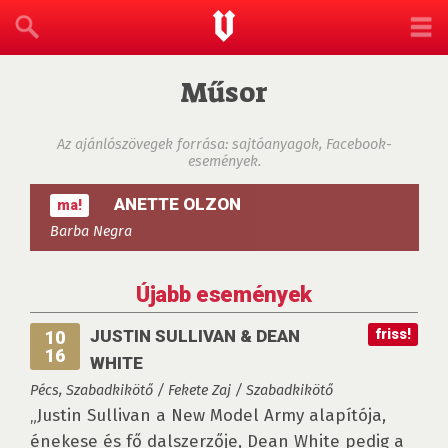
Műsor
Az ajánlószövegek forrása: sajtóanyagok, Facebook-
események.
ANETTE OLZON
ma!
Barba Negra
Újabb események
JUSTIN SULLIVAN & DEAN
friss!
10
16
WHITE
Pécs, Szabadkikötő / Fekete Zaj / Szabadkikötő
„Justin Sullivan a New Model Army alapítója,
énekese és fő dalszerzője, Dean White pedig a