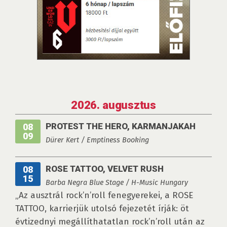
2026. augusztus
PROTEST THE HERO, KARMANJAKAH
08
09
Dürer Kert / Emptiness Booking
ROSE TATTOO, VELVET RUSH
08
15
Barba Negra Blue Stage / H-Music Hungary
„Az ausztrál rock’n’roll fenegyerekei, a ROSE
TATTOO, karrierjük utolsó fejezetét írják: öt
évtizednyi megállíthatatlan rock’n’roll után az