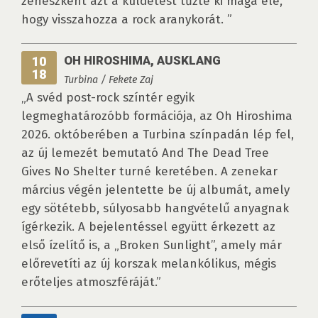
zenészként azt a küldetést tűzte ki maga elé,
hogy visszahozza a rock aranykorát. ”
OH HIROSHIMA, AUSKLANG
10
18
Turbina / Fekete Zaj
„A svéd post-rock színtér egyik
legmeghatározóbb formációja, az Oh Hiroshima
2026. októberében a Turbina színpadán lép fel,
az új lemezét bemutató And The Dead Tree
Gives No Shelter turné keretében. A zenekar
március végén jelentette be új albumát, amely
egy sötétebb, súlyosabb hangvételű anyagnak
ígérkezik. A bejelentéssel együtt érkezett az
első ízelítő is, a „Broken Sunlight”, amely már
előrevetíti az új korszak melankólikus, mégis
erőteljes atmoszféráját.”