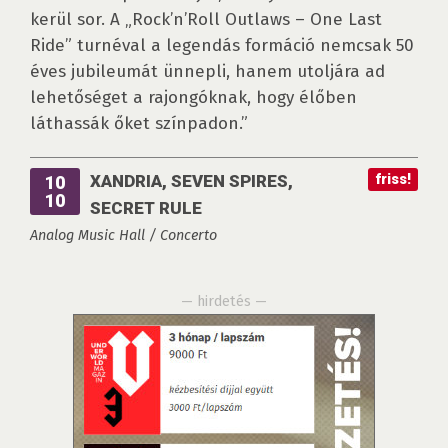
kerül sor. A „Rock’n’Roll Outlaws – One Last
Ride” turnéval a legendás formáció nemcsak 50
éves jubileumát ünnepli, hanem utoljára ad
lehetőséget a rajongóknak, hogy élőben
láthassák őket színpadon.”
XANDRIA, SEVEN SPIRES,
friss!
10
10
SECRET RULE
Analog Music Hall / Concerto
— hirdetés —