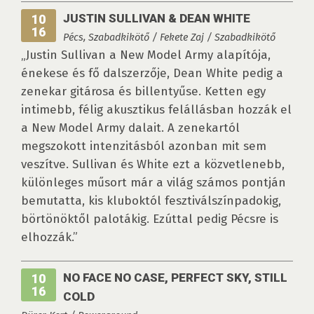
JUSTIN SULLIVAN & DEAN WHITE
10
16
Pécs, Szabadkikötő / Fekete Zaj / Szabadkikötő
„Justin Sullivan a New Model Army alapítója,
énekese és fő dalszerzője, Dean White pedig a
zenekar gitárosa és billentyűse. Ketten egy
intimebb, félig akusztikus felállásban hozzák el
a New Model Army dalait. A zenekartól
megszokott intenzitásból azonban mit sem
veszítve. Sullivan és White ezt a közvetlenebb,
különleges műsort már a világ számos pontján
bemutatta, kis kluboktól fesztiválszínpadokig,
börtönöktől palotákig. Ezúttal pedig Pécsre is
elhozzák.”
NO FACE NO CASE, PERFECT SKY, STILL
10
16
COLD