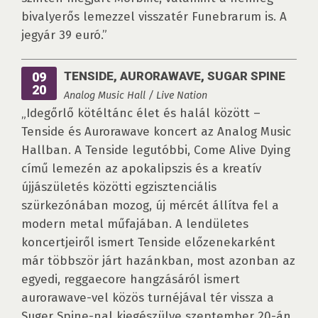
bivalyerős lemezzel visszatér Funebrarum is. A
jegyár 39 euró.”
TENSIDE, AURORAWAVE, SUGAR SPINE
09
20
Analog Music Hall / Live Nation
„Idegőrlő kötéltánc élet és halál között –
Tenside és Aurorawave koncert az Analog Music
Hallban. A Tenside legutóbbi, Come Alive Dying
című lemezén az apokalipszis és a kreatív
újjászületés közötti egzisztenciális
szürkezónában mozog, új mércét állítva fel a
modern metal műfajában. A lendületes
koncertjeiről ismert Tenside előzenekarként
már többször járt hazánkban, most azonban az
egyedi, reggaecore hangzásáról ismert
aurorawave-vel közös turnéjával tér vissza a
Suger Spine-nal kiegészülve szeptember 20-án,