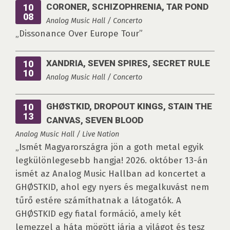
CORONER, SCHIZOPHRENIA, TAR POND
10
08
Analog Music Hall / Concerto
„Dissonance Over Europe Tour”
XANDRIA, SEVEN SPIRES, SECRET RULE
10
10
Analog Music Hall / Concerto
GHØSTKID, DROPOUT KINGS, STAIN THE
10
13
CANVAS, SEVEN BLOOD
Analog Music Hall / Live Nation
„Ismét Magyarországra jön a goth metal egyik
legkülönlegesebb hangja! 2026. október 13-án
ismét az Analog Music Hallban ad koncertet a
GHØSTKID, ahol egy nyers és megalkuvást nem
tűrő estére számíthatnak a látogatók. A
GHØSTKID egy fiatal formáció, amely két
lemezzel a háta mögött járja a világot és tesz