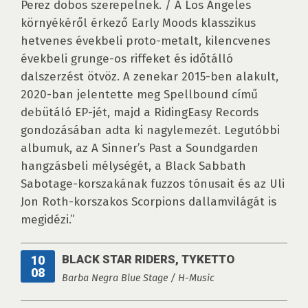
Perez dobos szerepelnek. / A Los Angeles
környékéről érkező Early Moods klasszikus
hetvenes évekbeli proto-metalt, kilencvenes
évekbeli grunge-os riffeket és időtálló
dalszerzést ötvöz. A zenekar 2015-ben alakult,
2020-ban jelentette meg Spellbound című
debütáló EP-jét, majd a RidingEasy Records
gondozásában adta ki nagylemezét. Legutóbbi
albumuk, az A Sinner’s Past a Soundgarden
hangzásbeli mélységét, a Black Sabbath
Sabotage-korszakának fuzzos tónusait és az Uli
Jon Roth-korszakos Scorpions dallamvilágát is
megidézi.”
BLACK STAR RIDERS, TYKETTO
10
08
Barba Negra Blue Stage / H-Music