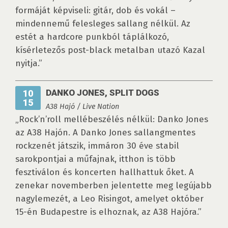
formáját képviseli: gitár, dob és vokál –
mindennemű felesleges sallang nélkül. Az
estét a hardcore punkból táplálkozó,
kísérletezős post-black metalban utazó Kazal
nyitja.”
DANKO JONES, SPLIT DOGS
10
15
A38 Hajó / Live Nation
„Rock’n’roll mellébeszélés nélkül: Danko Jones
az A38 Hajón. A Danko Jones sallangmentes
rockzenét játszik, immáron 30 éve stabil
sarokpontjai a műfajnak, itthon is több
fesztiválon és koncerten hallhattuk őket. A
zenekar novemberben jelentette meg legújabb
nagylemezét, a Leo Risingot, amelyet október
15-én Budapestre is elhoznak, az A38 Hajóra.”