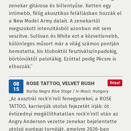
zenekar gitárosa és billentyűse. Ketten egy
intimebb, félig akusztikus felállásban hozzák el
a New Model Army dalait. A zenekartól
megszokott intenzitásból azonban mit sem
veszítve. Sullivan és White ezt a közvetlenebb,
különleges műsort már a világ számos pontján
bemutatta, kis kluboktól fesztiválszínpadokig,
börtönöktől palotákig. Ezúttal pedig Pécsre is
elhozzák.”
ROSE TATTOO, VELVET RUSH
friss!
08
15
Barba Negra Blue Stage / H-Music Hungary
„Az ausztrál rock’n’roll fenegyerekei, a ROSE
TATTOO, karrierjük utolsó fejezetét írják: öt
évtizednyi megállíthatatlan rock’n’roll után az
Angry Anderson vezette zenekar bejelentette
utolsó európai turnéját, amelyre 2026-ban