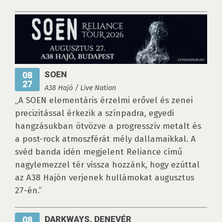
SOEN
08
27
A38 Hajó / Live Nation
„A SOEN elementáris érzelmi erővel és zenei
precizitással érkezik a színpadra, egyedi
hangzásukban ötvözve a progresszív metalt és
a post-rock atmoszférát mély dallamaikkal. A
svéd banda idén megjelent Reliance című
nagylemezzel tér vissza hozzánk, hogy ezúttal
az A38 Hajón verjenek hullámokat augusztus
27-én.”
DARKWAYS, DENEVÉR
08