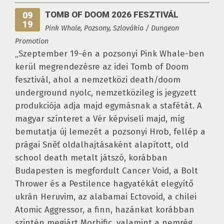
TOMB OF DOOM 2026 FESZTIVÁL
09
19
Pink Whale, Pozsony, Szlovákia / Dungeon
Promotion
„Szeptember 19-én a pozsonyi Pink Whale-ben
kerül megrendezésre az idei Tomb of Doom
fesztivál, ahol a nemzetközi death/doom
underground nyolc, nemzetközileg is jegyzett
produkciója adja majd egymásnak a stafétát. A
magyar színteret a Vér képviseli majd, míg
bemutatja új lemezét a pozsonyi Hrob, fellép a
prágai Sněť oldalhajtásaként alapított, old
school death metalt játszó, korábban
Budapesten is megfordult Cancer Void, a Bolt
Thrower és a Pestilence hagyatékát elegyítő
ukrán Heruvim, az alabamai Ectovoid, a chilei
Atomic Aggressor, a finn, hazánkat korábban
szintén megjárt Morbific, valamint a nemrég