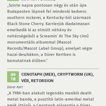
„Szinte napra pontosan négy év után újra
Budapesten lépnek fel mindenki kedvenc
southern rockerei, a Kentucky-ból származó
Black Stone Cherry. Karrierjük diadalmasan
emelkedik ki az elmúlt néhány év
nehézségeiből a Screamin’ At The Sky című
monumentális albummal (Mascot
Records/Mascot Label Group), amelyet végre
hazai deszkákon, a Dürer Kertben is
bemutatnak élőben.”
CENOTAPH (MEX), CRYPTWORM (UK),
09
18
VÉR, RETORSION
Dürer Kert
„A 1986-ban alakult legendás mexikói death
metal banda, a pusztító latin-amerikai metal
egyik úttörői, a Cenotaph elárasztja a Dürer