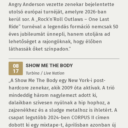
Angry Anderson vezette zenekar bejelentette
utolsó európai turnéját, amelyre 2026-ban
kerül sor. A „Rock’n’Roll Outlaws – One Last
Ride” turnéval a legendás formáció nemcsak 50
éves jubileumát ünnepli, hanem utoljára ad
lehetőséget a rajongóknak, hogy élőben
láthassák őket színpadon.”
SHOW ME THE BODY
08
17
Turbina / Live Nation
„A Show Me The Body egy New York-i post-
hardcore zenekar, akik 2009 óta aktívak. A trió
mindeddig három nagylemezt adott ki,
dalaikban szívesen nyúlnak a hip hophoz, a
zajzenékhez és a sludge metalhoz is ihletért. A
csapat legutóbb 2024-ben CORPUS II címen
dobott ki egy mixtape-t, áprilisban azonban új