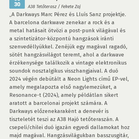
30
A38 Tetőterasz / Fekete Zaj
„A Darkways Marc Pérez és Lluís Sanz projektje.
A barcelona darkwave zenekar a rock és a
metal hatásait ötvözi a post-punk világával és
a szintetizátor-központú hangzások iránti
szenvedéllyükkel. Zenéjük egy magával ragadó,
sötét hangzásvilágot teremt, ahol a darkwave
érzékenysége találkozik a vintage elektronikus
soundok nosztalgikus visszhangjaival. A duó
2024 végén debütált a Neon Lights című EP-vel,
amely megalapozta első nagylemezüket, a
Resonance-t (2024), amely példátlan sikert
aratott a barcelonai projekt számára. A
Darkways előzenekaraként a denevér is
tiszteletét teszi az A38 Hajó tetőteraszán. A
csepeli/chilei duó igazán egyedi dallamokat hoz
majd magával. Hangzásvilágukban basszusgitár,