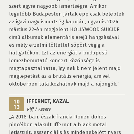
szert egyre nagyobb ismertségre. Amikor
legutóbb Budapesten jártak épp csak beléptek
az igazi nagy ismertség kapuján, ugyanis 2024.
március 22-én megjelent HOLLYWOOD SUICIDE
című albumuk elementáris erejű hangzásával
és mély érzelmi töltettel söpört végig a
hallgatókon. Ezt az energiát a budapesti
lemezbemutató koncert közönsége is
megtapasztalhatta, így nekik nem jelent majd
meglepetést az a brutális energia, amivel
októberben találkozhatnak majd a rajongók.”
IFFERNET, KAZAL
10
13
Riff / Keserv
„A 2018-ban, észak-francia Rouen dohos
pincéiben alakult Iffernet a black metal
letisztult, esszenciális és mindenekelőtt nyers