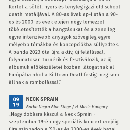
Kertet a sötét, nyers és tényleg igazi old school
death metáljával. A 80-as évek ep-i után a 90-
es és 2000-es évek elején négy lemezzel
tökéletesítették a hangzásukat és a zeneileg
egyre intenzívebb anyagok szövegileg egyre
mélyebb témákba és koncepciókba süllyedtek.
A banda 2023 óta újra aktív, új felálással,
folyamatosan turnézik és fesztiválozik, az új
albumuk előkészületei közben látogatnak el
Európába ahol a Killtown Deathfestig meg sem
állnak a rombolással.”
NECK SPRAIN
09
19
Barba Negra Blue Stage / H-Music Hungary
„Nagy dobásra készül a Neck Sprain -
szeptember 19-én egy speciális koncert erejéig
újra színpadon a ’90-es és 2000-es évek hazai