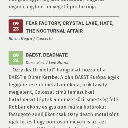
ragadó, egyben fenyegető produkciója.”
FEAR FACTORY, CRYSTAL LAKE, HATE,
09
23
THE NOCTURNAL AFFAIR
Barba Negra / Concerto
BAEST, DEADNATE
09
24
Dürer Kert / Live Nation
„„Ozzy death metal” hangzását hozza el a
BAEST a Dürer Kertbe. A dán BAEST Európa egyik
legígéretesebb metalzenekara, akik tavaly
megjelent, Colossal című lemezükkel
hatalmasat léptek a nemzetközi ismertség felé.
Robbanékony és gyakran műfaji határokat
feszegető zenéjüket csak Ozzy death metalként
írják le, és hogy pontosan milyen is az, azt