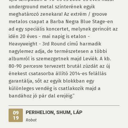
underground metal színterének egyik
meghatározó zenekara! Az extrém / groove
metalos csapat a Barba Negra Blue Stage-en
ad egy speciális koncertet, melynek gerincét az
idén 20 éves - mai napig is etalon -
Heavyweight - 3rd Round című harmadik
nagylemez adja, de természetesen a többi
albumról is szemezgetnek majd Leviék. A kb.
80-90 percesre tervezett brutál zúzdát az új
énekest csatasorba állító 2014-es felállás
garantálja, sőt az egyik blokkban egy
különleges vendég is csatlakozik majd a
bandához jó pár dal erejéig.”
PERIHELION, SHUM, LÁP
09
19
Robot