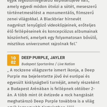
egyik legkülönlegesebb képviselőjévé vált,
amely egyedi módon ötvözi a sötét, meseszerű
történetmesélést a monumentális, filmszerű
zenei világokkal. A Blackbriar hírnevét
nagyrészt lenyűgöző videoklipjeinek, erőteljes
élő fellépéseinek és koncepciózus albumainak
köszönheti, amelyek egy folyamatosan bővülő,
misztikus univerzumot rajzolnak fel.”
DEEP PURPLE, JAYLER
10
02
Budapest Sportaréna / Live Nation
„ A rockzene világszerte ismert ikonja, a Deep
Purple ma bejelentette jövő évi európai és
egyesült királyságbeli turnéját, amely részeként
a Budapest Arénában is fellépnek október 2-
án. A több mint öt évtizede a rock hangzását
meghatározó Deep Purple továbbra is a világ