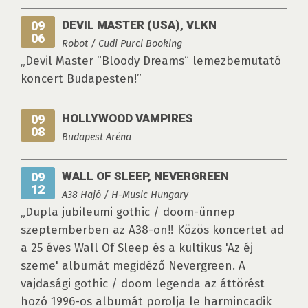
DEVIL MASTER (USA), VLKN
09
06
Robot / Cudi Purci Booking
„Devil Master “Bloody Dreams“ lemezbemutató
koncert Budapesten!”
HOLLYWOOD VAMPIRES
09
08
Budapest Aréna
WALL OF SLEEP, NEVERGREEN
09
12
A38 Hajó / H-Music Hungary
„Dupla jubileumi gothic / doom-ünnep
szeptemberben az A38-on‼ Közös koncertet ad
a 25 éves Wall Of Sleep és a kultikus 'Az éj
szeme' albumát megidéző Nevergreen. A
vajdasági gothic / doom legenda az áttörést
hozó 1996-os albumát porolja le harmincadik