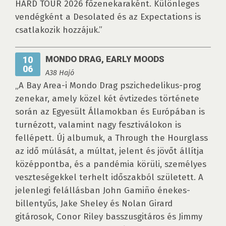
HARD TOUR 2026 főzenekaraként. Különleges
vendégként a Desolated és az Expectations is
csatlakozik hozzájuk.”
MONDO DRAG, EARLY MOODS
10
06
A38 Hajó
„A Bay Area-i Mondo Drag pszichedelikus-prog
zenekar, amely közel két évtizedes története
során az Egyesült Államokban és Európában is
turnézott, valamint nagy fesztiválokon is
fellépett. Új albumuk, a Through the Hourglass
az idő múlását, a múltat, jelent és jövőt állítja
középpontba, és a pandémia körüli, személyes
veszteségekkel terhelt időszakból született. A
jelenlegi felállásban John Gamiño énekes-
billentyűs, Jake Sheley és Nolan Girard
gitárosok, Conor Riley basszusgitáros és Jimmy