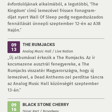
évfordulójának alkalmából, a legutóbbi, 'The
Kingdom' című lemezével frissen Fonogram-
díjat nyert Wall Of Sleep pedig negyedszázados
fennállását ünnepli szeptember 12-én az A38
Hajón.”
THE RUMJACKS
09
13
Analog Music Hall / Live Nation
„Új albumával érkezik a The Rumjacks. Az ír
kocsmazene ausztrál fenegyereke, a The
Rumjacks visszatér Magyarországra, hogy új
lemezével, a Dead Anthems-zel perdítse táncra
az Analog Music Hall közönségét szeptember
13-án.”
BLACK STONE CHERRY
09
16
Dürer Kert / Broadway