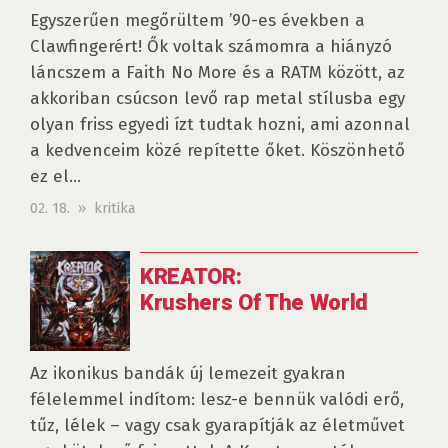
Egyszerűen megőrültem ’90-es években a
Clawfingerért! Ők voltak számomra a hiányzó
láncszem a Faith No More és a RATM között, az
akkoriban csúcson levő rap metal stílusba egy
olyan friss egyedi ízt tudtak hozni, ami azonnal
a kedvenceim közé repítette őket. Köszönhető
ez el...
02. 18. » kritika
KREATOR:
Krushers Of The World
Az ikonikus bandák új lemezeit gyakran
félelemmel indítom: lesz-e bennük valódi erő,
tűz, lélek – vagy csak gyarapítják az életművet