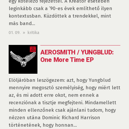
egy kötelező fejezettel. A Kreator esetében
leginkább csak a ’90-es évek említhető ilyen
kontextusban. Küzdöttek a trendekkel, mint
más band...
01. 09. » kritika
AEROSMITH / YUNGBLUD:
One More Time EP
Elöljáróban leszögezem: azt, hogy Yungblud
mennyire megosztó személyiség, hogy miért lett
az, és mi adott erre okot, nem ennek a
recenziónak a tisztje megfejteni. Mindamellett
minden ellenzőnek csak ajánlani tudom, hogy
nézzen utána Dominic Richard Harrison
történetének, hogy honnan...