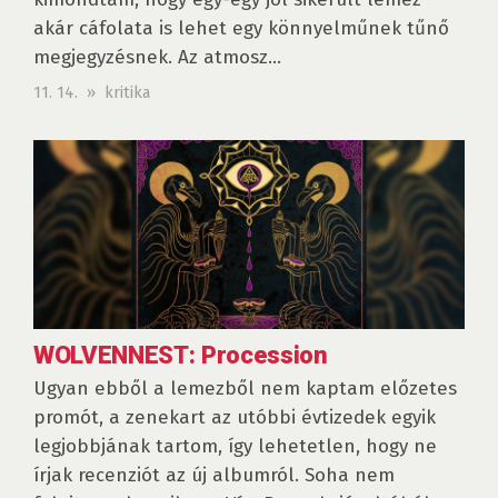
akár cáfolata is lehet egy könnyelműnek tűnő
megjegyzésnek. Az atmosz...
11. 14. » kritika
WOLVENNEST: Procession
Ugyan ebből a lemezből nem kaptam előzetes
promót, a zenekart az utóbbi évtizedek egyik
legjobbjának tartom, így lehetetlen, hogy ne
írjak recenziót az új albumról. Soha nem