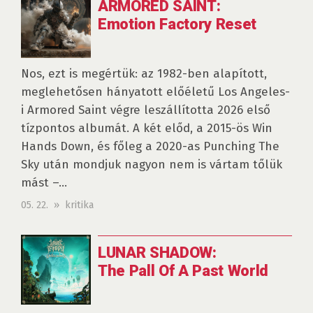
ARMORED SAINT:
Emotion Factory Reset
Nos, ezt is megértük: az 1982-ben alapított,
meglehetősen hányatott előéletű Los Angeles-
i Armored Saint végre leszállította 2026 első
tízpontos albumát. A két előd, a 2015-ös Win
Hands Down, és főleg a 2020-as Punching The
Sky után mondjuk nagyon nem is vártam tőlük
mást –...
05. 22. » kritika
LUNAR SHADOW:
The Pall Of A Past World