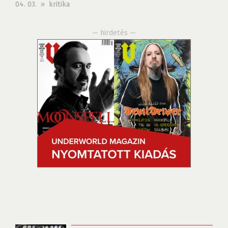
04. 03. » kritika
— hirdetés —