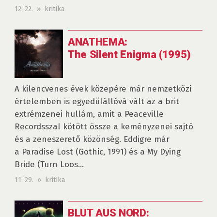
12. 22. » kritika
ANATHEMA:
The Silent Enigma (1995)
A kilencvenes évek közepére már nemzetközi
értelemben is egyedülállóvá vált az a brit
extrémzenei hullám, amit a Peaceville
Recordsszal kötött össze a keményzenei sajtó
és a zeneszerető közönség. Eddigre már
a Paradise Lost (Gothic, 1991) és a My Dying
Bride (Turn Loos...
11. 29. » kritika
BLUT AUS NORD: