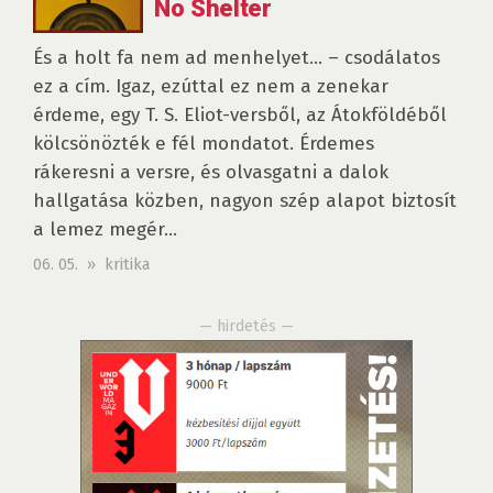
No Shelter
És a holt fa nem ad menhelyet… – csodálatos
ez a cím. Igaz, ezúttal ez nem a zenekar
érdeme, egy T. S. Eliot-versből, az Átokföldéből
kölcsönözték e fél mondatot. Érdemes
rákeresni a versre, és olvasgatni a dalok
hallgatása közben, nagyon szép alapot biztosít
a lemez megér...
06. 05. » kritika
— hirdetés —