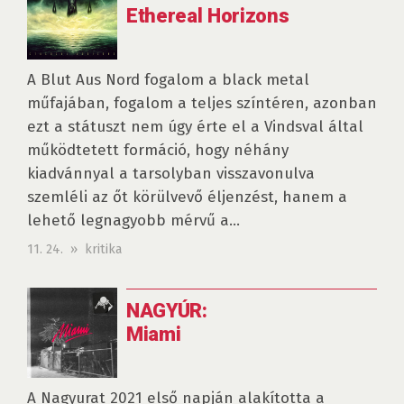
Ethereal Horizons
A Blut Aus Nord fogalom a black metal
műfajában, fogalom a teljes színtéren, azonban
ezt a státuszt nem úgy érte el a Vindsval által
működtetett formáció, hogy néhány
kiadvánnyal a tarsolyban visszavonulva
szemléli az őt körülvevő éljenzést, hanem a
lehető legnagyobb mérvű a...
11. 24. » kritika
NAGYÚR:
Miami
A Nagyurat 2021 első napján alakította a