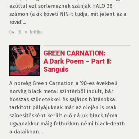
ezúttal ezt sorlemeznek szánják HALO 38
számon (akik követi NIN-t tudja, mit jelent ez a
rövidí...
04. 18. » kritika
GREEN CARNATION:
A Dark Poem – Part II:
Sanguis
A norvég Green Carnation a ’90-es évekbeli
norvég black metal színtérből indult, bár
hosszas szünetekkel és sajátos húzásokkal
tarkított pályájuknak már az elején is csak
színesítésként került elő náluk black téma.
Ugyanakkor máig felbukkan némi black-death
a dalaikban...