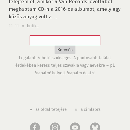
felejtem el, amikor a Ván Records jóvoltából
megkaptam CD-n a 2016-os albumot, amely egy
közös anyag volt a ...
11. 11. » kritika
Legalább 4 betű szükséges. A pontosabb találat
érdekében keress teljes szavakra vagy nevekre – pl.
'napalm' helyett 'napalm death'.
»
az oldal tetejére
»
a címlapra