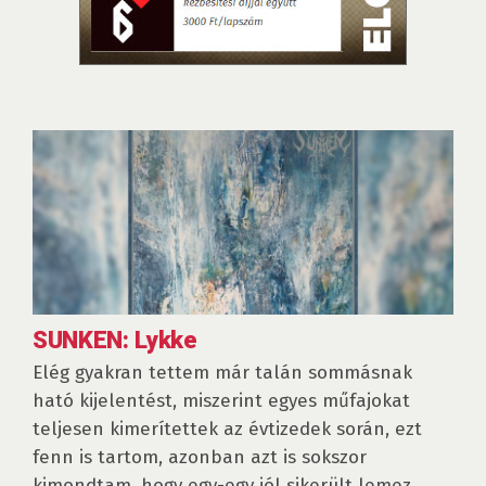
SUNKEN: Lykke
Elég gyakran tettem már talán sommásnak
ható kijelentést, miszerint egyes műfajokat
teljesen kimerítettek az évtizedek során, ezt
fenn is tartom, azonban azt is sokszor
kimondtam, hogy egy-egy jól sikerült lemez