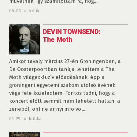
művelnek. Így számítottam rá, hog...
06. 03. » kritika
DEVIN TOWNSEND:
The Moth
Amikor tavaly március 27-én Gröningenben, a
De Oosterpoortban tanúja lehettem a The
Moth világexkluzív előadásának, épp a
groningeni egyetemi szakom utolsó évének
vége felé közeledtem. Fontos tudni, hogy a
koncert előtt semmit nem lehetett hallani a
zenéből, online annyi infó vol...
05. 29. » kritika