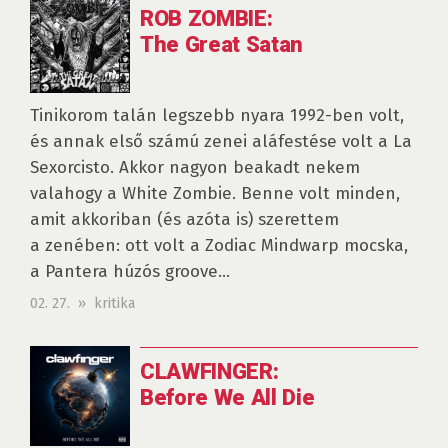
ROB ZOMBIE:
The Great Satan
Tinikorom talán legszebb nyara 1992-ben volt,
és annak első számú zenei aláfestése volt a La
Sexorcisto. Akkor nagyon beakadt nekem
valahogy a White Zombie. Benne volt minden,
amit akkoriban (és azóta is) szerettem
a zenében: ott volt a Zodiac Mindwarp mocska,
a Pantera húzós groove...
02. 27. » kritika
CLAWFINGER:
Before We All Die