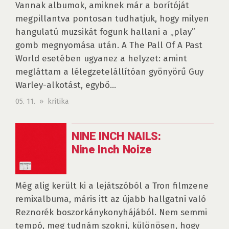
Vannak albumok, amiknek már a borítóját
megpillantva pontosan tudhatjuk, hogy milyen
hangulatú muzsikát fogunk hallani a „play”
gomb megnyomása után. A The Pall Of A Past
World esetében ugyanez a helyzet: amint
megláttam a lélegzetelállítóan gyönyörű Guy
Warley-alkotást, egybő...
05. 11. » kritika
NINE INCH NAILS:
Nine Inch Noize
Még alig került ki a lejátszóból a Tron filmzene
remixalbuma, máris itt az újabb hallgatni való
Reznorék boszorkánykonyhájából. Nem semmi
tempó, meg tudnám szokni, különösen, hogy