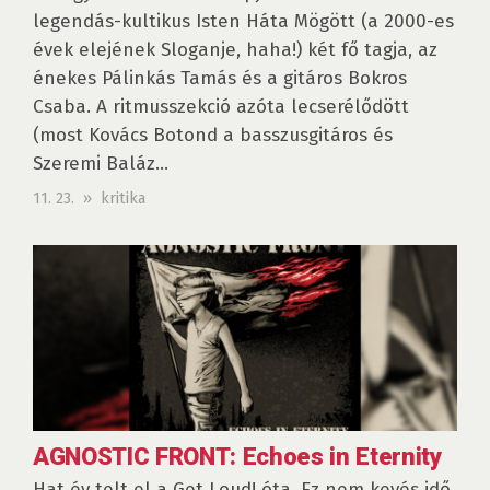
legendás-kultikus Isten Háta Mögött (a 2000-es
évek elejének Sloganje, haha!) két fő tagja, az
énekes Pálinkás Tamás és a gitáros Bokros
Csaba. A ritmusszekció azóta lecserélődött
(most Kovács Botond a basszusgitáros és
Szeremi Baláz...
11. 23. » kritika
AGNOSTIC FRONT: Echoes in Eternity
Hat év telt el a Get Loud! óta. Ez nem kevés idő